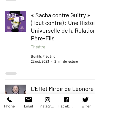
« Sacha contre Guitry »
(Tout contre) : Une Histoire
Universelle de la Relation
Père-Fils
Théâtre
Bonfils Frédéric
22 oct. 2023
2 min de lecture
L'Effet Miroir de Léonore
Confino : Quand l'Art
Révèle des Vérités
Phone
Email
Instagram
Facebook
Twitter
Inattendues
Théâtre
Bonfils Frédéric