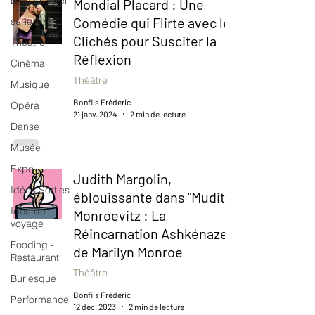
Blog culturel
Mondial Placard : Une
Comédie qui Flirte avec les
serie
Clichés pour Susciter la
Théâtre
Réflexion
Cinéma
Théâtre
Musique
Bonfils Frédéric
Opéra
21 janv. 2024
2 min de lecture
Danse
Musée
Expo
Judith Margolin,
Idées Sorties
éblouissante dans "Mudith
Idée de
Monroevitz : La
voyage
Réincarnation Ashkénaze
Fooding -
de Marilyn Monroe
Restaurant
Théâtre
Burlesque
Bonfils Frédéric
Performance
12 déc. 2023
2 min de lecture