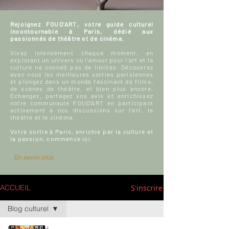
Rejoignez FOUD'ART, votre guide culturel
incontournable à Paris, dédié aux
passionnés de théâtre et de cinéma.
Vivez intensément chaque moment, en
explorant un univers où l'amour pour l'art et la
culture ne connaît pas de limites. Découvrez
avec nous les meilleures sorties parisiennes
et plongez dans un monde fascinant de films,
de scènes de théâtre, et bien plus encore.
Échangez, partagez vos avis et enrichissez
notre communauté FOUD'ART en participant
activement à nos discussions sur l’art, le
théâtre et le cinéma.
Votre sortie à Paris, enrichie par la culture et
la passion, commence ici.
En savoir plus
S'inscrire
ACCUEIL
Blog culturel