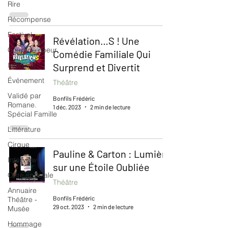
Rire
Récompense
Festival
Révélation…S ! Une
Coup de coeur
Comédie Familiale Qui
Instructif
Surprend et Divertit
Événement
Théâtre
Validé par
Bonfils Frédéric
Romane.
1 déc. 2023
2 min de lecture
Spécial Famille
Littérature
Cirque
Pauline & Carton : Lumière
Interview
sur une Étoile Oubliée
Offre spéciale
Théâtre
Annuaire
Bonfils Frédéric
Théâtre -
29 oct. 2023
2 min de lecture
Musée
Hommage