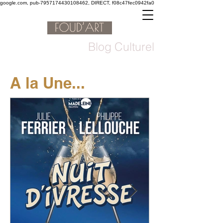
google.com, pub-7957174430108462, DIRECT, f08c47fec0942fa0
Blog Culturel
A la Une...