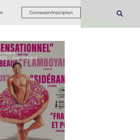
e
Connexion/Inscription
s Frédéric
 2022
2 min de lecture
ew