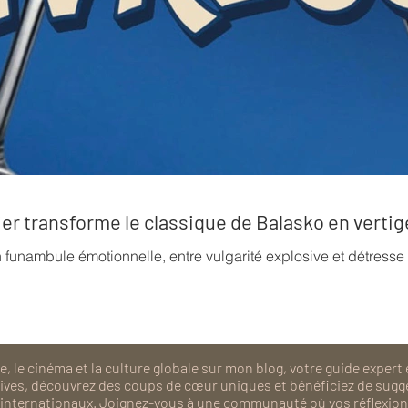
rrier transforme le classique de Balasko en verti
n funambule émotionnelle, entre vulgarité explosive et détress
, le cinéma et la culture globale sur mon blog, votre guide expert 
isives, découvrez des coups de cœur uniques et bénéficiez de sugg
als internationaux. Joignez-vous à une communauté où vos réflexions