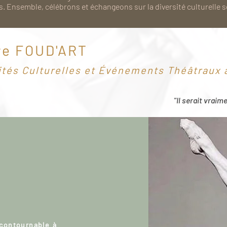
. Ensemble, célébrons et échangeons sur la diversité culturelle 
re FOUD'ART
ités Culturelles et Événements Théâtraux à
"Il serait vraim
ncontournable à