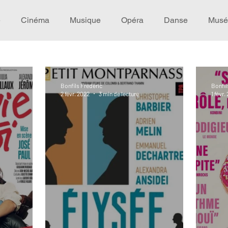
e
Cinéma
Musique
Opéra
Danse
Musé
Idée de voyage
Fooding - Restaurant
Burlesque
Bonfils Frédéric
Bonfil
2 févr. 2022
3 min de lecture
1 févr.
écompense
Festival
Coup de coeur
Instructif
omane. Spécial Famille
Littérature
Cirque
Intervi
héâtre - Musée
Hommage