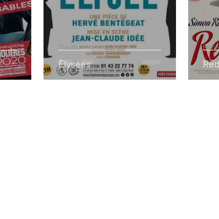
Théâtre
Burl
Élysées
Red