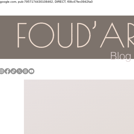
google.com, pub-7957174430108462, DIRECT, f08c47fec0942fa0
Blog 