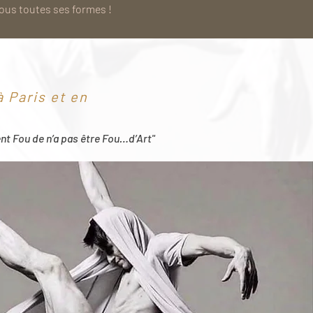
sous toutes ses formes !
 Paris et en
ent Fou de n’a pas être Fou…d’Art"