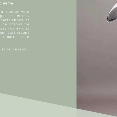
 cinéma.
ant un univers
 pas de limites.
 parisiennes et
, de scènes de
gez vos avis et
n participant
 théâtre et le
 et la passion,