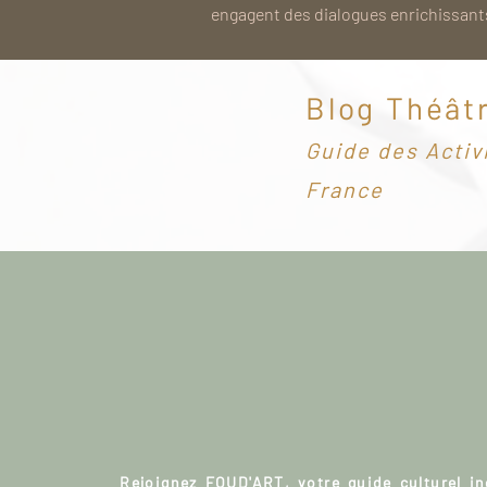
engagent des dialogues enrichissants
Blog Théât
G
uide des Activ
France
Rejoignez FOUD'ART, votre guide culturel i