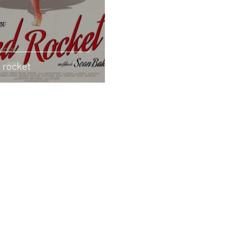
esque
 rocket