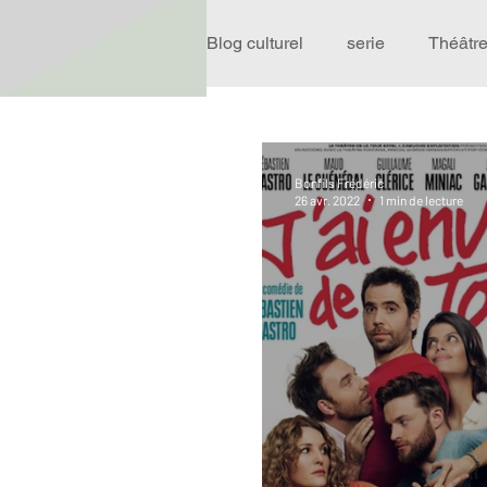
Blog culturel
serie
Théâtr
Expo
Idées Sorties
Bonfils Frédéric
26 avr. 2022
1 min de lecture
Performance
Rire
R
Événement
Validé par R
Offre spéciale
Annuaire T