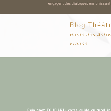
engagent des dialogues enrichissants
Blog Théât
G
uide des Activ
France
Rejoignez FOUD'ART, votre guide culturel i