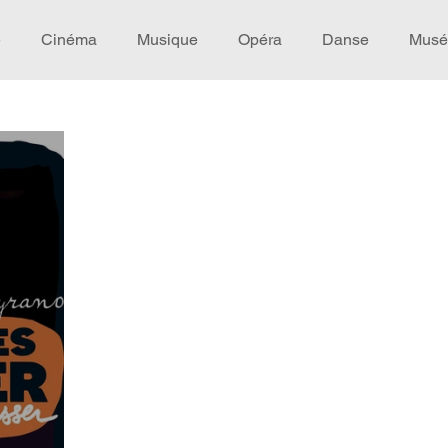
e
Cinéma
Musique
Opéra
Danse
Musé
Idée de voyage
Fooding - Restaurant
Burlesque
écompense
Festival
Coup de coeur
Instructif
omane. Spécial Famille
Littérature
Cirque
Intervi
héâtre - Musée
Hommage