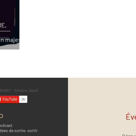
RE,
en majesté
o
Év
Podcast
dées de sortie. sortir
Décou