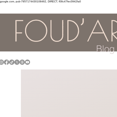
google.com, pub-7957174430108462, DIRECT, f08c47fec0942fa0
Blog 