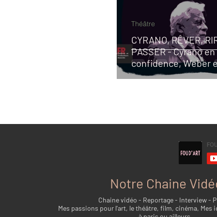
Théâtre
CYRANO, RÊVER, RI
PASSER - Cyrano en
confidence, Weber 
Notre Chaine Vidé
Chaine vidéo - Reportage - Interview - 
Mes passions pour l'art, le théâtre, film, cinéma, Mes i
à paris ou ailleurs...