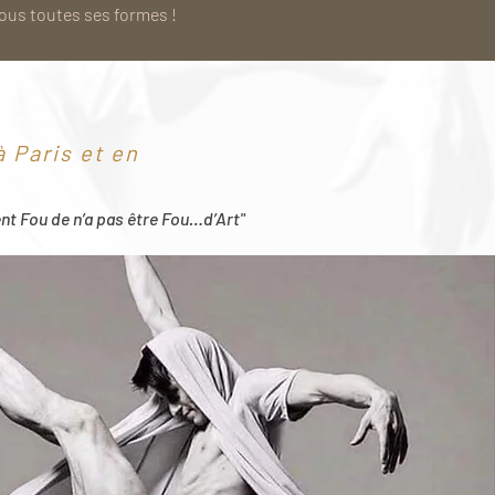
sous toutes ses formes !
 Paris et en
ent Fou de n’a pas être Fou…d’Art"