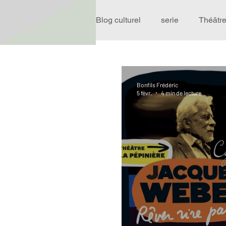
Blog culturel
serie
Théâtr
Expo
Idées Sorties
Bonfils Frédéric
5 févr.
4 min de lecture
Performance
Rire
R
Événement
Validé par R
Offre spéciale
Annuaire T