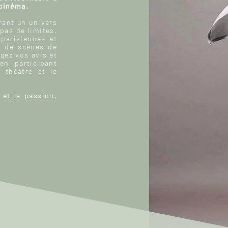
 cinéma.
ant un univers
 pas de limites.
 parisiennes et
, de scènes de
gez vos avis et
n participant
 théâtre et le
 et la passion,