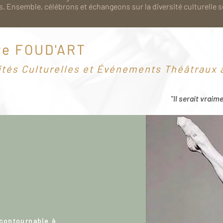
. Ensemble, célébrons et échangeons sur la diversité culturelle 
re FOUD'ART
ités Culturelles et Événements Théâtraux à
"Il serait vraim
ncontournable à