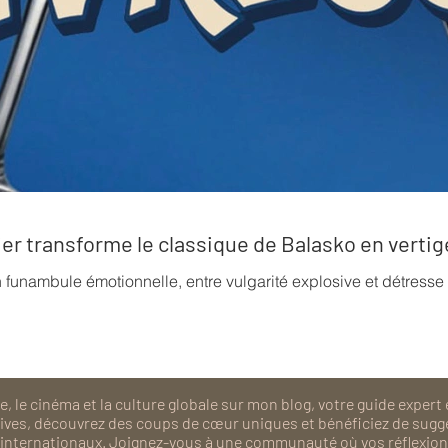
rrier transforme le classique de Balasko en verti
n funambule émotionnelle, entre vulgarité explosive et détress
, le cinéma et la culture globale sur mon blog, votre guide expert 
isives, découvrez des coups de cœur uniques et bénéficiez de sugg
als internationaux. Joignez-vous à une communauté où vos réflexions