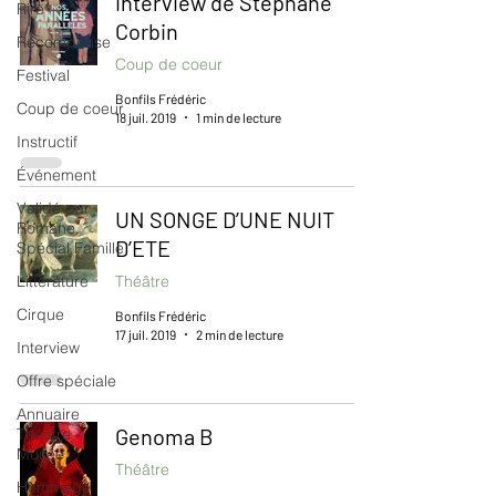
interview de Stéphane
Rire
Corbin
Récompense
Coup de coeur
Festival
Bonfils Frédéric
Coup de coeur
18 juil. 2019
1 min de lecture
Instructif
Événement
Validé par
UN SONGE D’UNE NUIT
Romane.
D’ETE
Spécial Famille
Littérature
Théâtre
Cirque
Bonfils Frédéric
17 juil. 2019
2 min de lecture
Interview
Offre spéciale
Annuaire
Genoma B
Théâtre -
Musée
Théâtre
Hommage