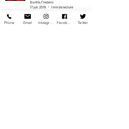
Bonfils Frédéric
17 juil. 2019
1 min de lecture
Phone
Email
Instagram
Facebook
Twitter
Dans la peau de Cyrano.
Nicolas Devort
Théâtre
Bonfils Frédéric
17 juil. 2019
1 min de lecture
Ridiculisa commedia
Théâtre
Bonfils Frédéric
16 juil. 2019
1 min de lecture