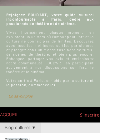
Rejoignez FOUD'ART, votre guide culturel
incontournable à Paris, dédié aux
passionnés de théâtre et de cinéma.
Vivez intensément chaque moment, en
explorant un univers où l'amour pour l'art et la
culture ne connaît pas de limites. Découvrez
avec nous les meilleures sorties parisiennes
et plongez dans un monde fascinant de films,
de scènes de théâtre, et bien plus encore.
Échangez, partagez vos avis et enrichissez
notre communauté FOUD'ART en participant
activement à nos discussions sur l’art, le
théâtre et le cinéma.
Votre sortie à Paris, enrichie par la culture et
la passion, commence ici.
En savoir plus
S'inscrire
ACCUEIL
Blog culturel