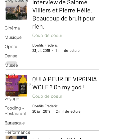
Blog culturel
Interview de Salomé
Villiers et Pierre Hélie.
serie
Beaucoup de bruit pour
Théâtre
rien.
Cinéma
Coup de coeur
Musique
Bonfils Frédéric
Opéra
23 juil. 2019
1 min de lecture
Danse
Musée
Expo
QUI A PEUR DE VIRGINIA
Idées Sorties
WOLF ? Oh my god !
Idée de
Coup de coeur
voyage
Bonfils Frédéric
Fooding -
20 juil. 2019
2 min de lecture
Restaurant
Burlesque
Performance