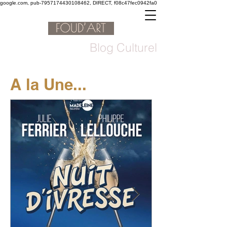
google.com, pub-7957174430108462, DIRECT, f08c47fec0942fa0
Blog Culturel
A la Une...