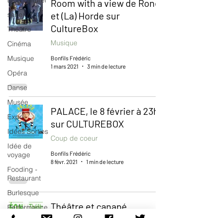
Blog culturel
Room with a view de Rone
et (La) Horde sur
serie
CultureBox
Théâtre
Musique
Cinéma
Musique
Bonfils Frédéric
1 mars 2021
3 min de lecture
Opéra
Danse
Musée
PALACE, le 8 février à 23h
Expo
sur CULTUREBOX
Idées Sorties
Coup de coeur
Idée de
Bonfils Frédéric
voyage
8 févr. 2021
1 min de lecture
Fooding -
Restaurant
Burlesque
Théâtre et canapé.
Performance