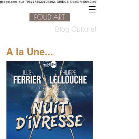
google.com, pub-7957174430108462, DIRECT, f08c47fec0942fa0
Blog Culturel
A la Une...