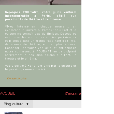
Rejoignez FOUD'ART, votre guide culturel
incontournable à Paris, dédié aux
passionnés de théâtre et de cinéma.
Vivez intensément chaque moment, en
explorant un univers où l'amour pour l'art et la
culture ne connaît pas de limites. Découvrez
avec nous les meilleures sorties parisiennes
et plongez dans un monde fascinant de films,
de scènes de théâtre, et bien plus encore.
Échangez, partagez vos avis et enrichissez
notre communauté FOUD'ART en participant
activement à nos discussions sur l’art, le
théâtre et le cinéma.
Votre sortie à Paris, enrichie par la culture et
la passion, commence ici.
En savoir plus
S'inscrire
ACCUEIL
Blog culturel