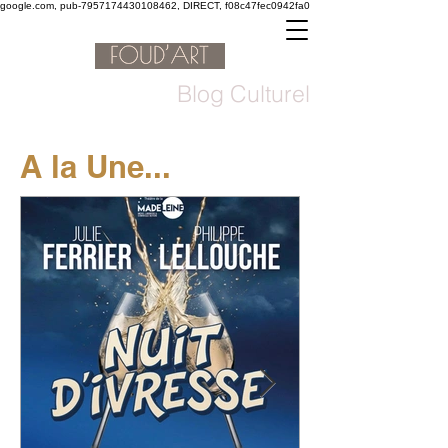
google.com, pub-7957174430108462, DIRECT, f08c47fec0942fa0
Blog Culturel
A la Une...