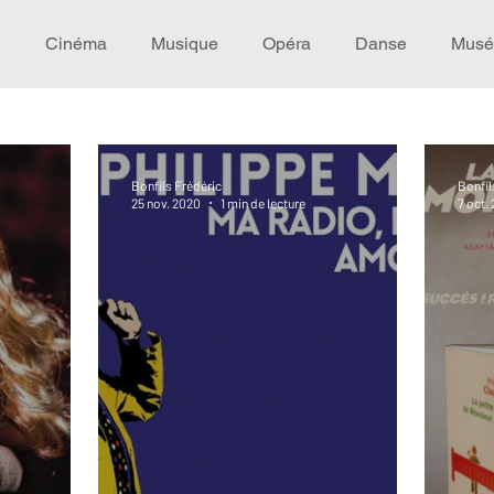
e
Cinéma
Musique
Opéra
Danse
Musé
Idée de voyage
Fooding - Restaurant
Burlesque
Bonfils Frédéric
Bonfil
25 nov. 2020
1 min de lecture
7 oct.
écompense
Festival
Coup de coeur
Instructif
omane. Spécial Famille
Littérature
Cirque
Intervi
héâtre - Musée
Hommage