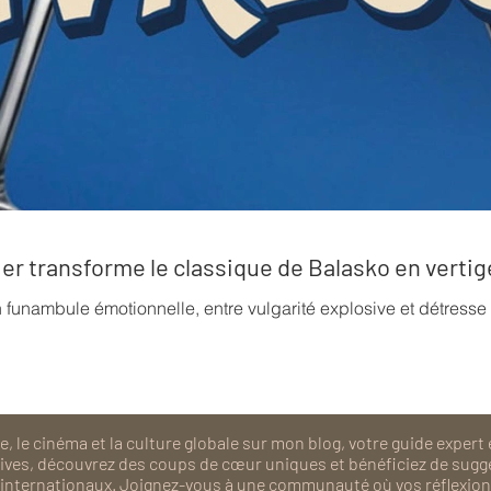
rrier transforme le classique de Balasko en verti
n funambule émotionnelle, entre vulgarité explosive et détress
, le cinéma et la culture globale sur mon blog, votre guide expert 
isives, découvrez des coups de cœur uniques et bénéficiez de sugg
als internationaux. Joignez-vous à une communauté où vos réflexions