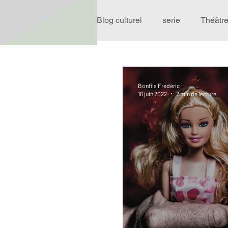
Blog culturel
serie
Théâtr
Expo
Idées Sorties
Bonfils Frédéric
16 juin 2022
2 min de lecture
Performance
Rire
R
Événement
Validé par R
Offre spéciale
Annuaire T