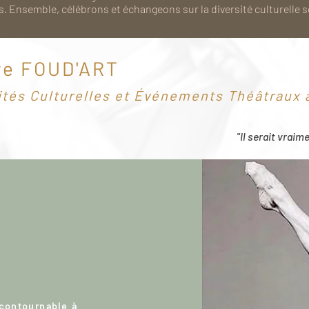
. Ensemble, célébrons et échangeons sur la diversité culturelle 
re FOUD'ART
ités Culturelles et Événements Théâtraux à
"Il serait vraim
ncontournable à