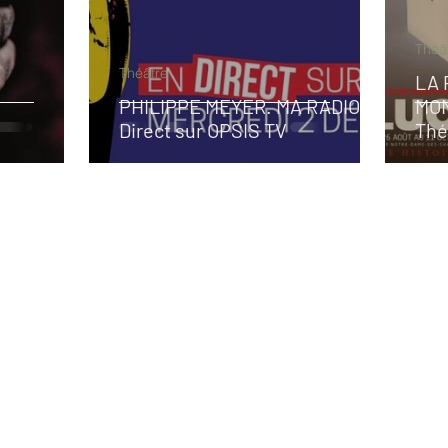
Théâ
Théâtre
LA 
PHILIPPE MEYER. MA RADIO…
MON
Direct sur OPSIS TV
Thé