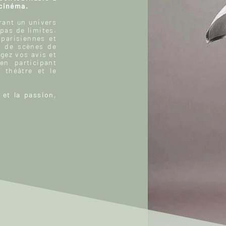
 cinéma.
ant un univers
 pas de limites.
 parisiennes et
, de scènes de
gez vos avis et
n participant
 théâtre et le
 et la passion,