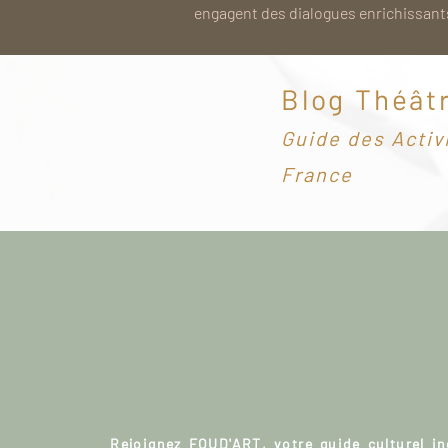
engagent des dialogues enrichissants
Blog Théât
G
uide des Activ
France
Rejoignez FOUD'ART, votre guide culturel i