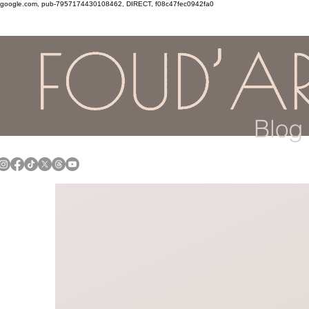
google.com, pub-7957174430108462, DIRECT, f08c47fec0942fa0
Blog 