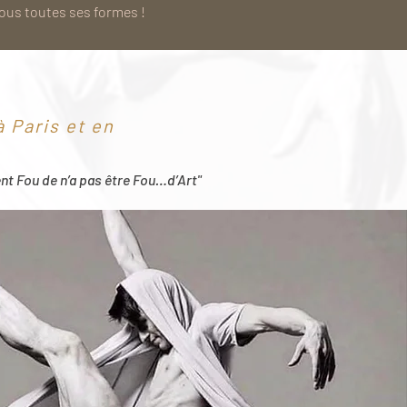
sous toutes ses formes !
 Paris et en
ent Fou de n’a pas être Fou…d’Art"