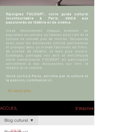
Rejoignez FOUD'ART, votre guide culturel
incontournable à Paris, dédié aux
passionnés de théâtre et de cinéma.
Vivez intensément chaque moment, en
explorant un univers où l'amour pour l'art et la
culture ne connaît pas de limites. Découvrez
avec nous les meilleures sorties parisiennes
et plongez dans un monde fascinant de films,
de scènes de théâtre, et bien plus encore.
Échangez, partagez vos avis et enrichissez
notre communauté FOUD'ART en participant
activement à nos discussions sur l’art, le
théâtre et le cinéma.
Votre sortie à Paris, enrichie par la culture et
la passion, commence ici.
En savoir plus
S'inscrire
ACCUEIL
Blog culturel