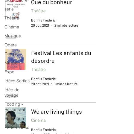
Blog culturel
Que du bonheur
serie
Théâtre
Théâtre
Bonfils Frédéric
20 oct. 2021
2 min de lecture
Cinéma
Musique
Opéra
Festival Les enfants du
Danse
désordre
Musée
Théâtre
Expo
Bonfils Frédéric
Idées Sorties
20 oct. 2021
1 min de lecture
Idée de
voyage
Fooding -
Restaurant
We are living things
Burlesque
Cinéma
Performance
Bonfils Frédéric