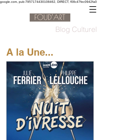
google.com, pub-7957174430108462, DIRECT, f08c47fec0942fa0
Blog Culturel
A la Une...