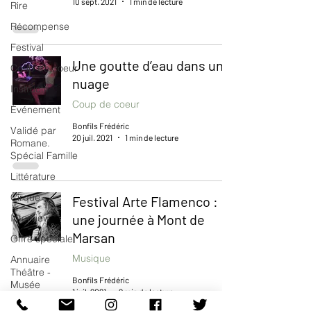
10 sept. 2021
1 min de lecture
Rire
Récompense
Festival
Une goutte d’eau dans un
Coup de coeur
nuage
Instructif
Coup de coeur
Événement
Bonfils Frédéric
Validé par
20 juil. 2021
1 min de lecture
Romane.
Spécial Famille
Littérature
Cirque
Festival Arte Flamenco :
une journée à Mont de
Interview
Marsan
Offre spéciale
Musique
Annuaire
Théâtre -
Bonfils Frédéric
Musée
1 juil. 2021
2 min de lecture
Hommage