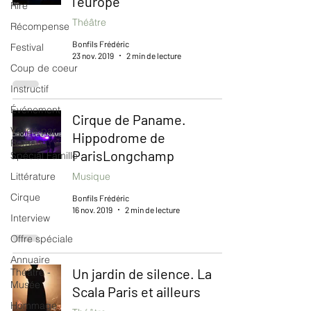
l’europe
Rire
Théâtre
Récompense
Bonfils Frédéric
Festival
23 nov. 2019
2 min de lecture
Coup de coeur
Instructif
Événement
Cirque de Paname.
Validé par
Hippodrome de
Romane.
ParisLongchamp
Spécial Famille
Littérature
Musique
Cirque
Bonfils Frédéric
16 nov. 2019
2 min de lecture
Interview
Offre spéciale
Annuaire
Un jardin de silence. La
Théâtre -
Musée
Scala Paris et ailleurs
Hommage