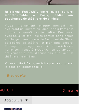
Rejoignez FOUD'ART, votre guide culturel
incontournable à Paris, dédié aux
passionnés de théâtre et de cinéma.
Vivez intensément chaque moment, en
explorant un univers où l'amour pour l'art et la
culture ne connaît pas de limites. Découvrez
avec nous les meilleures sorties parisiennes
et plongez dans un monde fascinant de films,
de scènes de théâtre, et bien plus encore.
Échangez, partagez vos avis et enrichissez
notre communauté FOUD'ART en participant
activement à nos discussions sur l’art, le
théâtre et le cinéma.
Votre sortie à Paris, enrichie par la culture et
la passion, commence ici.
En savoir plus
S'inscrire
ACCUEIL
Blog culturel