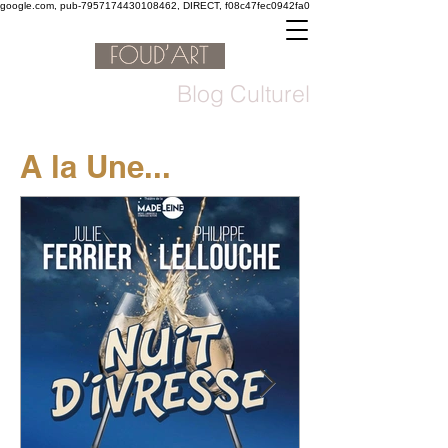
google.com, pub-7957174430108462, DIRECT, f08c47fec0942fa0
Blog Culturel
A la Une...