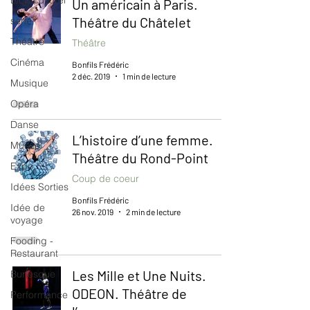
Blog culturel
Un américain à Paris.
Théâtre du Châtelet
serie
Théâtre
Théâtre
Cinéma
Bonfils Frédéric
2 déc. 2019
1 min de lecture
Musique
Opéra
Danse
L’histoire d’une femme.
Musée
Théâtre du Rond-Point
Expo
Coup de coeur
Idées Sorties
Bonfils Frédéric
Idée de
26 nov. 2019
2 min de lecture
voyage
Fooding -
Restaurant
Les Mille et Une Nuits.
Burlesque
ODEON. Théâtre de
Performance