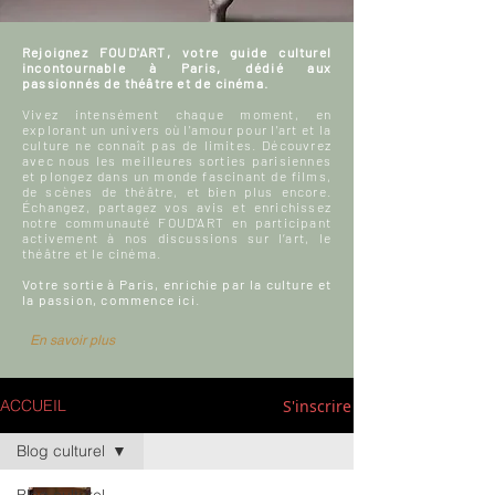
Rejoignez FOUD'ART, votre guide culturel
incontournable à Paris, dédié aux
passionnés de théâtre et de cinéma.
Vivez intensément chaque moment, en
explorant un univers où l'amour pour l'art et la
culture ne connaît pas de limites. Découvrez
avec nous les meilleures sorties parisiennes
et plongez dans un monde fascinant de films,
de scènes de théâtre, et bien plus encore.
Échangez, partagez vos avis et enrichissez
notre communauté FOUD'ART en participant
activement à nos discussions sur l’art, le
théâtre et le cinéma.
Votre sortie à Paris, enrichie par la culture et
la passion, commence ici.
En savoir plus
S'inscrire
ACCUEIL
Blog culturel