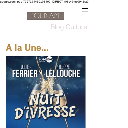
google.com, pub-7957174430108462, DIRECT, f08c47fec0942fa0
Blog Culturel
A la Une...