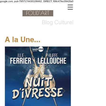
google.com, pub-7957174430108462, DIRECT, f08c47fec0942fa0
Blog Culturel
A la Une...