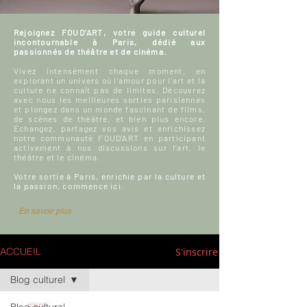
Rejoignez FOUD'ART, votre guide culturel
incontournable à Paris, dédié aux
passionnés de théâtre et de cinéma.
Vivez intensément chaque moment, en
explorant un univers où l'amour pour l'art et la
culture ne connaît pas de limites. Découvrez
avec nous les meilleures sorties parisiennes
et plongez dans un monde fascinant de films,
de scènes de théâtre, et bien plus encore.
Échangez, partagez vos avis et enrichissez
notre communauté FOUD'ART en participant
activement à nos discussions sur l’art, le
théâtre et le cinéma.
Votre sortie à Paris, enrichie par la culture et
la passion, commence ici.
En savoir plus
S'inscrire
ACCUEIL
Blog culturel