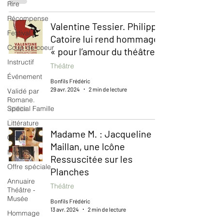
Rire
Récompense
Valentine Tessier. Philippe
Festival
Catoire lui rend hommage
Coup de coeur
« pour l’amour du théâtre »
Instructif
Théâtre
Événement
Bonfils Frédéric
29 avr. 2024
2 min de lecture
Validé par
Romane.
Spécial Famille
Littérature
Madame M. : Jacqueline
Cirque
Maillan, une Icône
Interview
Ressuscitée sur les
Offre spéciale
Planches
Annuaire
Théâtre
Théâtre -
Musée
Bonfils Frédéric
13 avr. 2024
2 min de lecture
Hommage