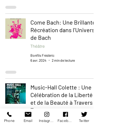
Come Bach: Une Brillante
Récréation dans l'Univers
de Bach
Théâtre
Bonfils Frédéric
6 avr. 2024
2 min de lecture
Music-Hall Colette : Une
Célébration de la Liberté
et de la Beauté à Travers le
Temps
Théâtre
Phone
Email
Instagram
Facebook
Twitter
Bonfils Frédéric