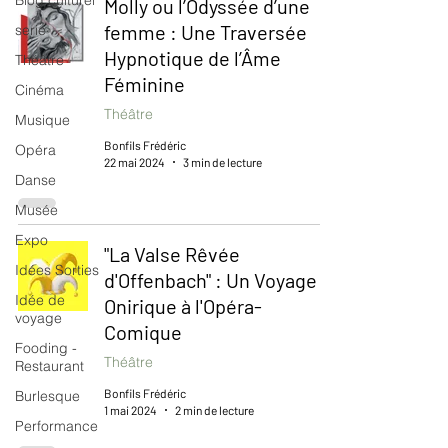
Blog culturel
Molly ou l’Odyssée d’une
femme : Une Traversée
serie
Hypnotique de l’Âme
Théâtre
Féminine
Cinéma
Théâtre
Musique
Bonfils Frédéric
Opéra
22 mai 2024
3 min de lecture
Danse
Musée
Expo
"La Valse Rêvée
Idées Sorties
d'Offenbach" : Un Voyage
Idée de
Onirique à l'Opéra-
voyage
Comique
Fooding -
Théâtre
Restaurant
Bonfils Frédéric
Burlesque
1 mai 2024
2 min de lecture
Performance