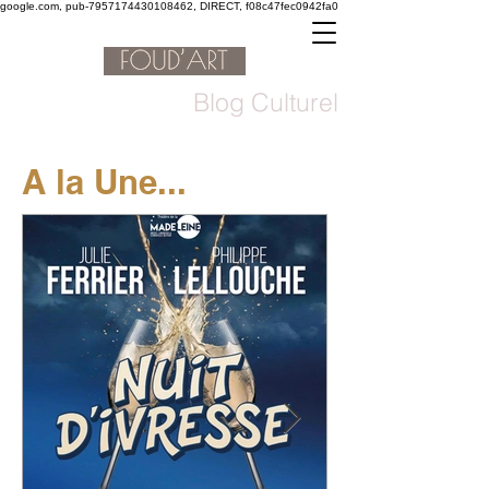
google.com, pub-7957174430108462, DIRECT, f08c47fec0942fa0
Blog Culturel
A la Une...