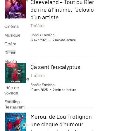
Blog culturel
Cleeveland – Tout ou Rien :
du rire à l’intime, l’éclosion
serie
d’un artiste
Théâtre
Théâtre
Cinéma
Musique
Bonfils Frédéric
17 avr. 2025
2 min de lecture
Opéra
Danse
Musée
Ça sent l’eucalyptus
Expo
Théâtre
Idées Sorties
Bonfils Frédéric
Idée de
10 avr. 2025
2 min de lecture
voyage
Fooding -
Restaurant
Mérou, de Lou Trotignon :
Burlesque
une claque d’humour
Performance