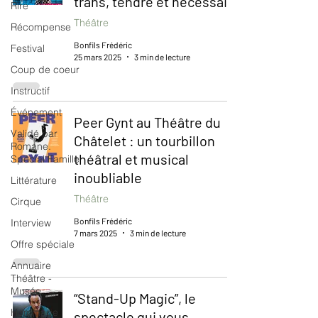
trans, tendre et nécessaire
Rire
Théâtre
Récompense
Bonfils Frédéric
Festival
25 mars 2025
3 min de lecture
Coup de coeur
Instructif
Événement
Peer Gynt au Théâtre du
Validé par
Châtelet : un tourbillon
Romane.
théâtral et musical
Spécial Famille
inoubliable
Littérature
Théâtre
Cirque
Bonfils Frédéric
Interview
7 mars 2025
3 min de lecture
Offre spéciale
Annuaire
Théâtre -
Musée
“Stand-Up Magic”, le
Hommage
spectacle qui vous