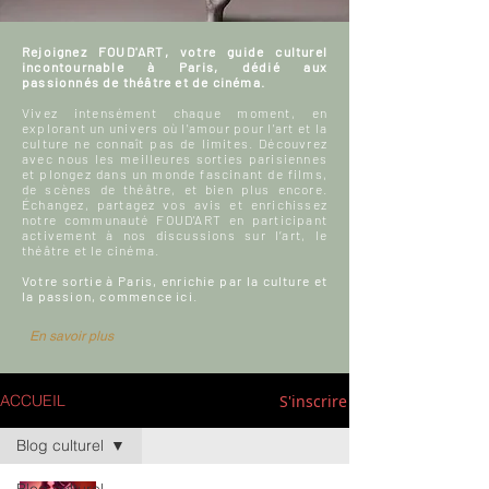
Rejoignez FOUD'ART, votre guide culturel
incontournable à Paris, dédié aux
passionnés de théâtre et de cinéma.
Vivez intensément chaque moment, en
explorant un univers où l'amour pour l'art et la
culture ne connaît pas de limites. Découvrez
avec nous les meilleures sorties parisiennes
et plongez dans un monde fascinant de films,
de scènes de théâtre, et bien plus encore.
Échangez, partagez vos avis et enrichissez
notre communauté FOUD'ART en participant
activement à nos discussions sur l’art, le
théâtre et le cinéma.
Votre sortie à Paris, enrichie par la culture et
la passion, commence ici.
En savoir plus
S'inscrire
ACCUEIL
Blog culturel