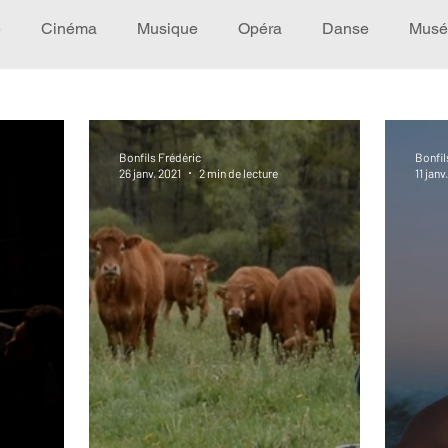
e
Cinéma
Musique
Opéra
Danse
Musé
Idée de voyage
Fooding - Restaurant
Burlesque
Bonfils Frédéric
Bonfil
26 janv. 2021
2 min de lecture
11 janv
écompense
Festival
Coup de coeur
Instructif
omane. Spécial Famille
Littérature
Cirque
Intervi
héâtre - Musée
Hommage