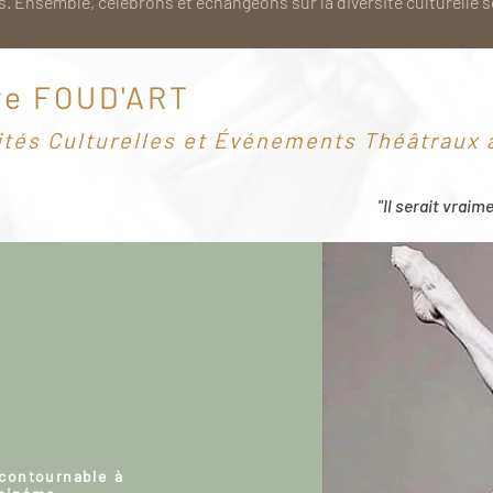
. Ensemble, célébrons et échangeons sur la diversité culturelle 
re FOUD'ART
ités Culturelles et Événements Théâtraux à
"Il serait vraim
ncontournable à