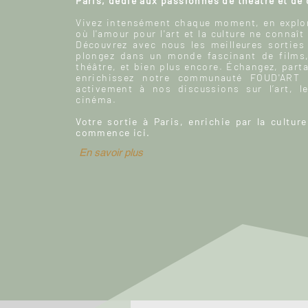
Paris, dédié aux passionnés de théâtre et de
Vivez intensément chaque moment, en explor
où l'amour pour l'art et la culture ne connaît
Découvrez avec nous les meilleures sorties
plongez dans un monde fascinant de films
théâtre, et bien plus encore. Échangez, parta
enrichissez notre communauté FOUD'ART e
activement à nos discussions sur l’art, le
cinéma.
Votre sortie à Paris, enrichie par la culture
commence ici.
En savoir plus