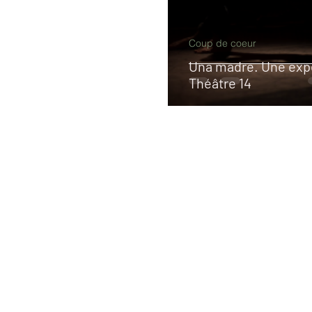
Coup de coeur
Una madre. Une exp
Théâtre 14