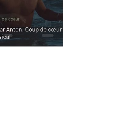
 de coeur
ar Anton. Coup de cœur
ical