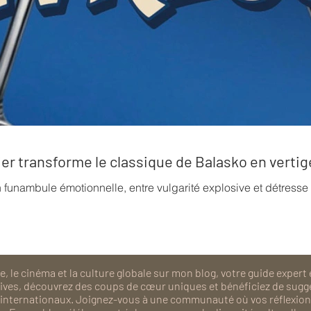
rrier transforme le classique de Balasko en verti
n funambule émotionnelle, entre vulgarité explosive et détress
, le cinéma et la culture globale sur mon blog, votre guide expert 
isives, découvrez des coups de cœur uniques et bénéficiez de sugg
als internationaux. Joignez-vous à une communauté où vos réflexions