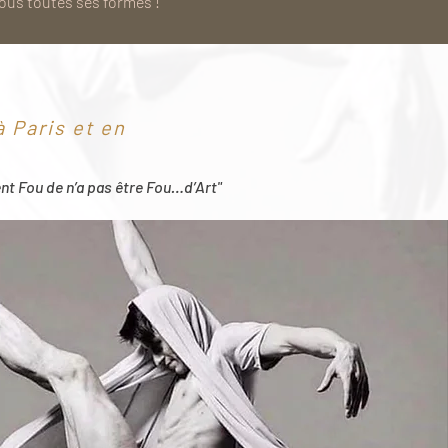
sous toutes ses formes !
 Paris et en
ent Fou de n’a pas être Fou…d’Art"