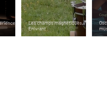
Musique
Coup
érience au
Les champs magnétiques.
Osc
Enivrant
mus