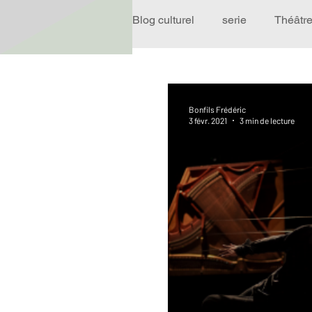
Blog culturel
serie
Théâtr
Expo
Idées Sorties
Bonfils Frédéric
3 févr. 2021
3 min de lecture
Performance
Rire
R
Événement
Validé par R
Offre spéciale
Annuaire T