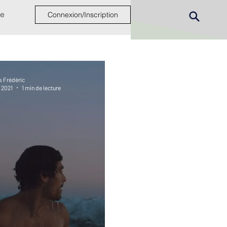
e
Connexion/Inscription
s Frédéric
. 2021
1 min de lecture
ew