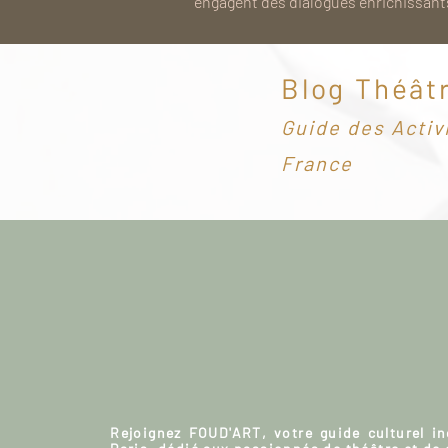
engagent des dialogues enrichissants
Blog Théât
G
uide des Activ
France
Rejoignez FOUD'ART, votre guide culturel i