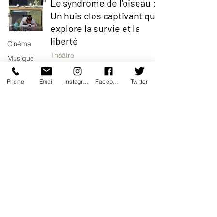
Blog culturel
Le syndrome de l'oiseau :
Un huis clos captivant qui
serie
explore la survie et la
Théâtre
liberté
Cinéma
Théâtre
Musique
Bonfils Frédéric
Opéra
18 févr. 2024
2 min de lecture
Phone
Email
Instagram
Facebook
Twitter
Danse
Musée
Expo
Je suis encore en vie
Idées Sorties
Théâtre
Idée de
Bonfils Frédéric
voyage
29 mai 2021
2 min de lecture
Fooding -
Restaurant
Burlesque
La folle et inconvenante
Performance