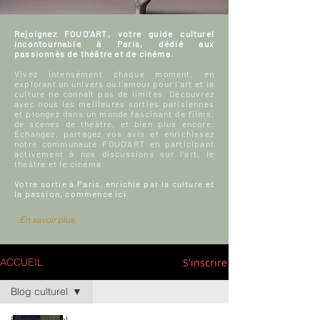
Rejoignez FOUD'ART, votre guide culturel
incontournable à Paris, dédié aux
passionnés de théâtre et de cinéma.
Vivez intensément chaque moment, en
explorant un univers où l'amour pour l'art et la
culture ne connaît pas de limites. Découvrez
avec nous les meilleures sorties parisiennes
et plongez dans un monde fascinant de films,
de scènes de théâtre, et bien plus encore.
Échangez, partagez vos avis et enrichissez
notre communauté FOUD'ART en participant
activement à nos discussions sur l’art, le
théâtre et le cinéma.
Votre sortie à Paris, enrichie par la culture et
la passion, commence ici.
En savoir plus
S'inscrire
ACCUEIL
Blog culturel