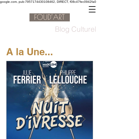
google.com, pub-7957174430108462, DIRECT, f08c47fec0942fa0
Blog Culturel
A la Une...