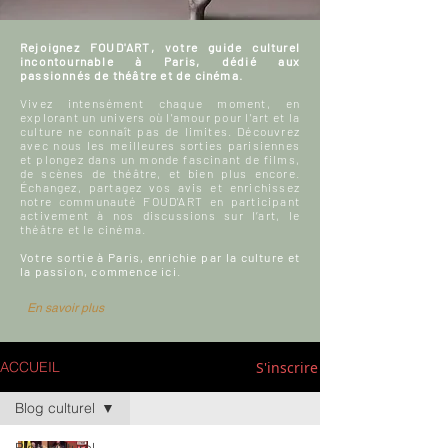
Rejoignez FOUD'ART, votre guide culturel
incontournable à Paris, dédié aux
passionnés de théâtre et de cinéma.
Vivez intensément chaque moment, en
explorant un univers où l'amour pour l'art et la
culture ne connaît pas de limites. Découvrez
avec nous les meilleures sorties parisiennes
et plongez dans un monde fascinant de films,
de scènes de théâtre, et bien plus encore.
Échangez, partagez vos avis et enrichissez
notre communauté FOUD'ART en participant
activement à nos discussions sur l’art, le
théâtre et le cinéma.
Votre sortie à Paris, enrichie par la culture et
la passion, commence ici.
En savoir plus
S'inscrire
ACCUEIL
Blog culturel