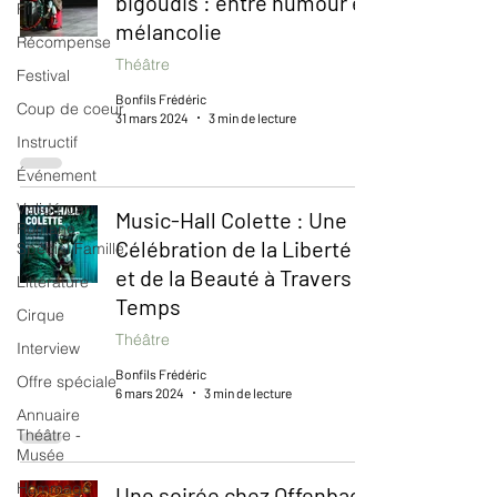
bigoudis": entre humour et
Rire
mélancolie
Récompense
Théâtre
Festival
Bonfils Frédéric
Coup de coeur
31 mars 2024
3 min de lecture
Instructif
Événement
Validé par
Music-Hall Colette : Une
Romane.
Célébration de la Liberté
Spécial Famille
et de la Beauté à Travers le
Littérature
Temps
Cirque
Théâtre
Interview
Bonfils Frédéric
Offre spéciale
6 mars 2024
3 min de lecture
Annuaire
Théâtre -
Musée
Hommage
Une soirée chez Offenbach