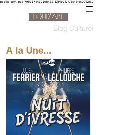
google.com, pub-7957174430108462, DIRECT, f08c47fec0942fa0
Blog Culturel
A la Une...