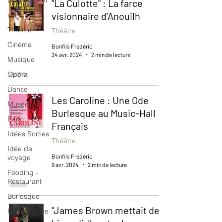
Blog culturel
"La Culotte" : La farce
visionnaire d'Anouilh
serie
Théâtre
Théâtre
Cinéma
Bonfils Frédéric
24 avr. 2024
2 min de lecture
Musique
Opéra
Danse
Les Caroline : Une Ode
Musée
Burlesque au Music-Hall
Expo
Français
Idées Sorties
Théâtre
Idée de
Bonfils Frédéric
voyage
9 avr. 2024
2 min de lecture
Fooding -
Restaurant
Burlesque
"James Brown mettait des
Performance