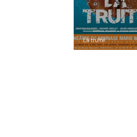
Musique
La truite