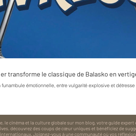
rrier transforme le classique de Balasko en verti
n funambule émotionnelle, entre vulgarité explosive et détress
, le cinéma et la culture globale sur mon blog, votre guide expert 
isives, découvrez des coups de cœur uniques et bénéficiez de sugg
als internationaux. Joignez-vous à une communauté où vos réflexions