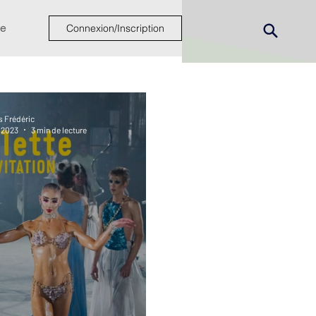
e
Connexion/Inscription
s Frédéric
n 2023
3 min de lecture
ew