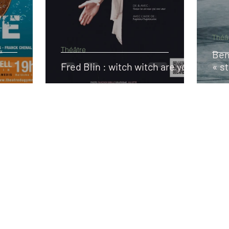
Théâ
Théâtre
Ben
Fred Blin : witch witch are you ?
« s