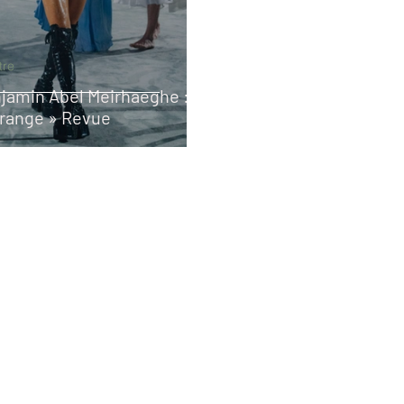
tre
jamin Abel Meirhaeghe : A
trange » Revue