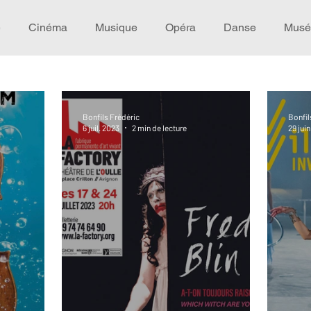
e
Cinéma
Musique
Opéra
Danse
Musé
Idée de voyage
Fooding - Restaurant
Burlesque
Bonfils Frédéric
Bonfil
6 juil. 2023
2 min de lecture
29 jui
écompense
Festival
Coup de coeur
Instructif
omane. Spécial Famille
Littérature
Cirque
Intervi
héâtre - Musée
Hommage