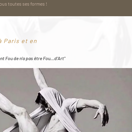
sous toutes ses formes !
 Paris et en
ent Fou de n’a pas être Fou…d’Art"