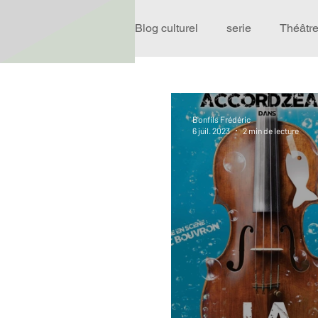
Blog culturel
serie
Théâtr
Expo
Idées Sorties
Bonfils Frédéric
6 juil. 2023
2 min de lecture
Performance
Rire
R
Événement
Validé par R
Offre spéciale
Annuaire T