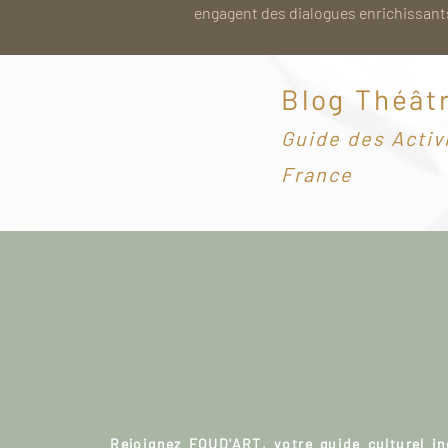
engagent des dialogues enrichissants
Blog Théât
G
uide des Activ
France
Rejoignez FOUD'ART, votre guide culturel i