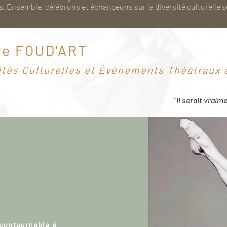
. Ensemble, célébrons et échangeons sur la diversité culturelle 
re FOUD'ART
ités Culturelles et Événements Théâtraux à
"Il serait vraim
ncontournable à