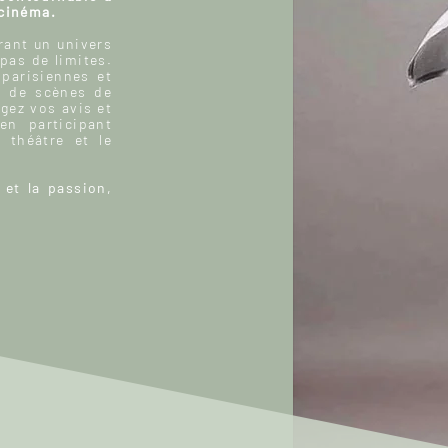
 cinéma.
ant un univers
 pas de limites.
 parisiennes et
, de scènes de
gez vos avis et
n participant
 théâtre et le
 et la passion,