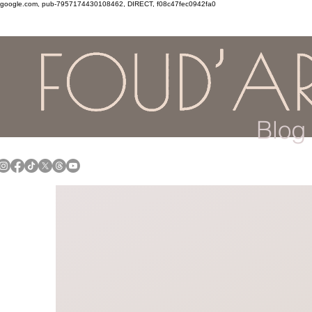
google.com, pub-7957174430108462, DIRECT, f08c47fec0942fa0
Blog 