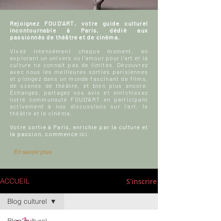
Rejoignez FOUD'ART, votre guide culturel
incontournable à Paris, dédié aux
passionnés de théâtre et de cinéma.
Vivez intensément chaque moment, en
explorant un univers où l'amour pour l'art et la
culture ne connaît pas de limites. Découvrez
avec nous les meilleures sorties parisiennes
et plongez dans un monde fascinant de films,
de scènes de théâtre, et bien plus encore.
Échangez, partagez vos avis et enrichissez
notre communauté FOUD'ART en participant
activement à nos discussions sur l’art, le
théâtre et le cinéma.
Votre sortie à Paris, enrichie par la culture et
la passion, commence ici.
En savoir plus
S'inscrire
ACCUEIL
Blog culturel