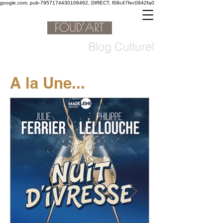
google.com, pub-7957174430108462, DIRECT, f08c47fec0942fa0
Blog Culturel
A la Une...