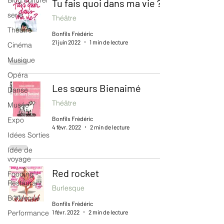
Blog culturel
Tu fais quoi dans ma vie ?
serie
Théâtre
Théâtre
Bonfils Frédéric
21 juin 2022
1 min de lecture
Cinéma
Musique
Opéra
Les sœurs Bienaimé
Danse
Théâtre
Musée
Bonfils Frédéric
Expo
4 févr. 2022
2 min de lecture
Idées Sorties
Idée de
voyage
Red rocket
Fooding -
Restaurant
Burlesque
Burlesque
Bonfils Frédéric
1 févr. 2022
2 min de lecture
Performance