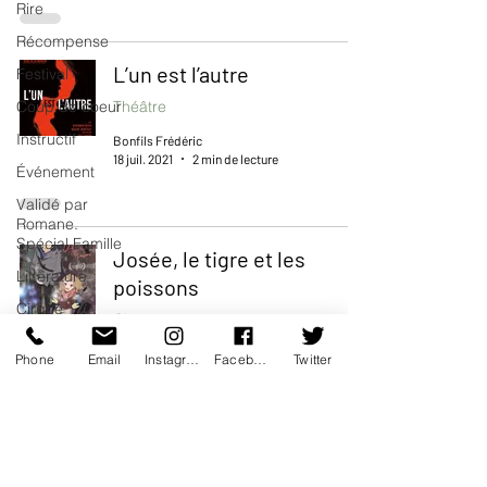
Rire
Récompense
L’un est l’autre
Festival
Coup de coeur
Théâtre
Instructif
Bonfils Frédéric
18 juil. 2021
2 min de lecture
Événement
Validé par
Romane.
Spécial Famille
Josée, le tigre et les
Littérature
poissons
Cirque
Cinéma
Interview
Bonfils Frédéric
Phone
Email
Instagram
Facebook
Twitter
15 juin 2021
1 min de lecture
Offre spéciale
Annuaire
Théâtre -
Musée
Exit
Hommage