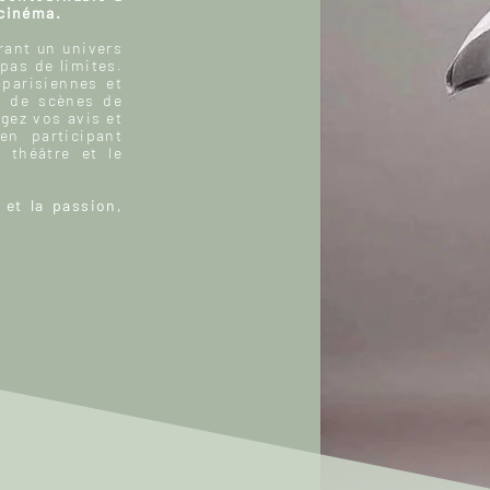
 cinéma.
ant un univers
 pas de limites.
 parisiennes et
, de scènes de
gez vos avis et
n participant
 théâtre et le
 et la passion,