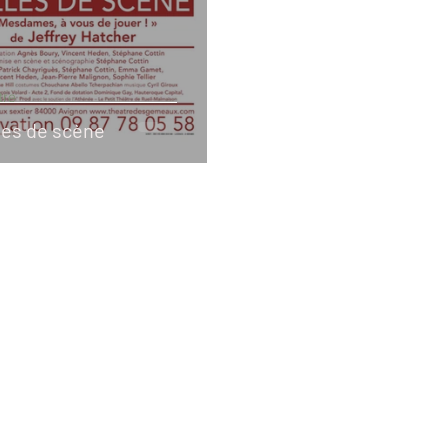
tre
les de scène