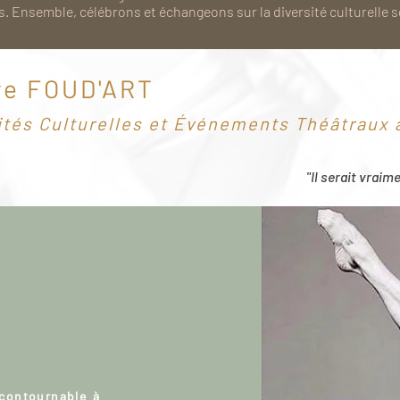
. Ensemble, célébrons et échangeons sur la diversité culturelle 
re FOUD'ART
ités Culturelles et Événements Théâtraux à
"Il serait vraim
ncontournable à