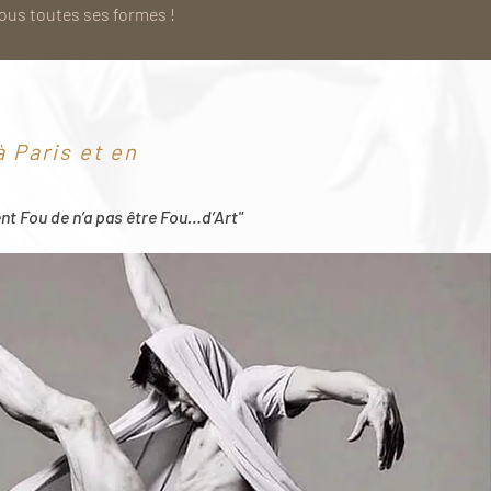
sous toutes ses formes !
 Paris et en
ent Fou de n’a pas être Fou…d’Art"