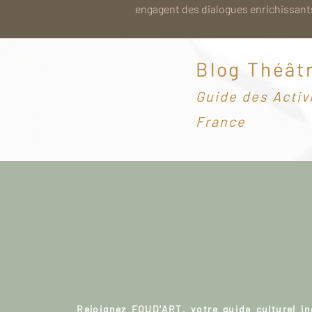
engagent des dialogues enrichissants
Blog Théât
G
uide des Activ
France
Rejoignez FOUD'ART, votre guide culturel i