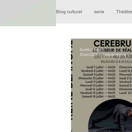
Blog culturel
serie
Théâtr
Expo
Idées Sorties
Bonfils Frédéric
22 juin 2022
2 min de lecture
Performance
Rire
R
Événement
Validé par R
Offre spéciale
Annuaire T