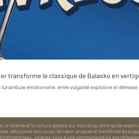
rrier transforme le classique de Balasko en verti
n funambule émotionnelle, entre vulgarité explosive et détress
, le cinéma et la culture globale sur mon blog, votre guide expert 
isives, découvrez des coups de cœur uniques et bénéficiez de sugg
als internationaux. Joignez-vous à une communauté où vos réflexions