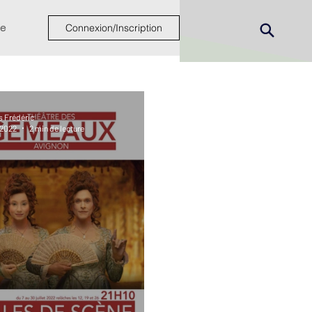
e
Connexion/Inscription
s Frédéric
n 2022
2 min de lecture
ew