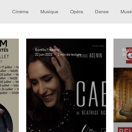
e
Cinéma
Musique
Opéra
Danse
Musé
Idée de voyage
Fooding - Restaurant
Burlesque
Bonfils Frédéric
Bonfil
22 juin 2022
2 min de lecture
21 jui
écompense
Festival
Coup de coeur
Instructif
omane. Spécial Famille
Littérature
Cirque
Intervi
héâtre - Musée
Hommage