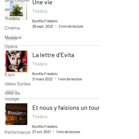
Blog culturel
Une vie
serie
Théâtre
Théâtre
Bonfils Frédéric
26 sept. 2022
2 min de lecture
Cinéma
Musique
Opéra
La lettre d’Evita
Danse
Théâtre
Musée
Bonfils Frédéric
Expo
21 mars 2022
1 min de lecture
Idées Sorties
Idée de
voyage
Et nous y faisions un tour ?
Fooding -
Restaurant
Théâtre
Burlesque
Bonfils Frédéric
27 oct. 2021
1 min de lecture
Performance