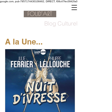
google.com, pub-7957174430108462, DIRECT, f08c47fec0942fa0
Blog Culturel
A la Une...