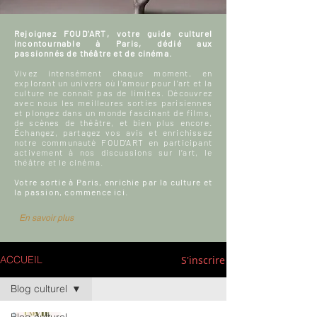
Rejoignez FOUD'ART, votre guide culturel
incontournable à Paris, dédié aux
passionnés de théâtre et de cinéma.
Vivez intensément chaque moment, en
explorant un univers où l'amour pour l'art et la
culture ne connaît pas de limites. Découvrez
avec nous les meilleures sorties parisiennes
et plongez dans un monde fascinant de films,
de scènes de théâtre, et bien plus encore.
Échangez, partagez vos avis et enrichissez
notre communauté FOUD'ART en participant
activement à nos discussions sur l’art, le
théâtre et le cinéma.
Votre sortie à Paris, enrichie par la culture et
la passion, commence ici.
En savoir plus
S'inscrire
ACCUEIL
Blog culturel