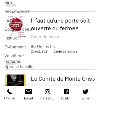
Rire
Récompense
Il faut qu’une porte soit
Festival
ouverte ou fermée
Coup de coeur
Coup de coeur
Instructif
Bonfils Frédéric
Événement
26 oct. 2021
2 min de lecture
Validé par
Romane.
Spécial Famille
Littérature
Le Comte de Monte Cristo
Cirque
Coup de coeur
Interview
Bonfils Frédéric
Phone
Email
Instagram
Facebook
Twitter
26 oct. 2021
2 min de lecture
Offre spéciale
Annuaire
Théâtre -
Musée
Les malheurs de Sophie
Hommage