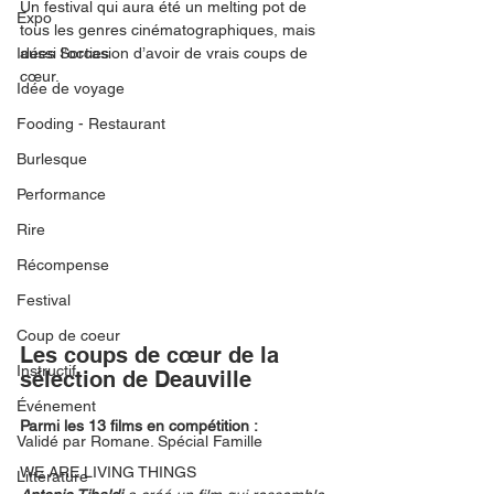
Un festival qui aura été un melting pot de 
Expo
tous les genres cinématographiques, mais 
Idées Sorties
aussi l’occasion d’avoir de vrais coups de 
cœur.  
Idée de voyage
Fooding - Restaurant
Burlesque
Performance
Rire
Récompense
Festival
Coup de coeur
Les coups de cœur de la 
Instructif
sélection de Deauville
Événement
Parmi les 13 films en compétition : 
Validé par Romane. Spécial Famille
WE ARE LIVING THINGS
Littérature