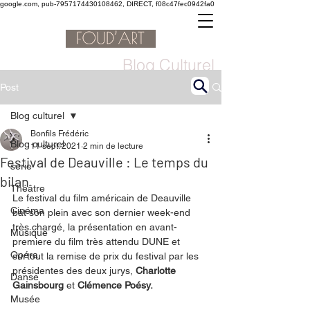
google.com, pub-7957174430108462, DIRECT, f08c47fec0942fa0
Blog Culturel
Post
Blog culturel
Bonfils Frédéric
Blog culturel
11 sept. 2021
2 min de lecture
Festival de Deauville : Le temps du
serie
bilan
Théâtre
Le festival du film américain de Deauville 
Cinéma
bat son plein avec son dernier week-end 
très chargé, la présentation en avant-
Musique
premiere du film très attendu DUNE et 
Opéra
surtout la remise de prix du festival par les 
présidentes des deux jurys, 
Charlotte 
Danse
Gainsbourg
 et 
Clémence Poésy. 
Musée