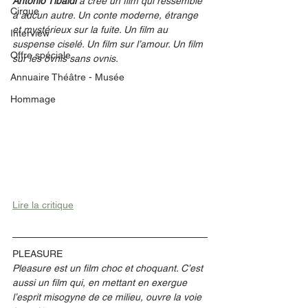
Antonio Tibaldi 
a créé un film qui ressemble 
Cirque
à aucun autre. Un conte moderne, étrange 
et mystérieux sur la fuite. Un film au 
Interview
suspense ciselé. Un film sur l’amour. Un film 
Offre spéciale
sur les ovnis sans ovnis.
Annuaire Théâtre - Musée
Hommage
Lire la critique
PLEASURE
Pleasure est un film choc et choquant. C’est 
aussi un film qui, en mettant en exergue 
l’esprit misogyne de ce milieu, ouvre la voie 