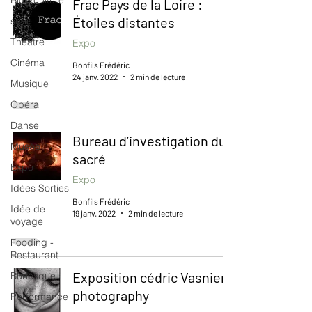
Blog culturel
Frac Pays de la Loire :
Étoiles distantes
serie
Théâtre
Expo
Cinéma
Bonfils Frédéric
24 janv. 2022
2 min de lecture
Musique
Opéra
Danse
Bureau d’investigation du
Musée
sacré
Expo
Expo
Idées Sorties
Bonfils Frédéric
Idée de
19 janv. 2022
2 min de lecture
voyage
Fooding -
Restaurant
Exposition cédric Vasnier,
Burlesque
photography
Performance