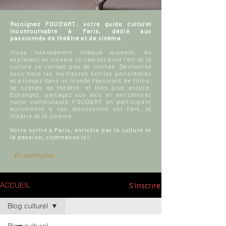
Rejoignez FOUD'ART, votre guide culturel
incontournable à Paris, dédié aux
passionnés de théâtre et de cinéma.
Vivez intensément chaque moment, en
explorant un univers où l'amour pour l'art et la
culture ne connaît pas de limites. Découvrez
avec nous les meilleures sorties parisiennes
et plongez dans un monde fascinant de films,
de scènes de théâtre, et bien plus encore.
Échangez, partagez vos avis et enrichissez
notre communauté FOUD'ART en participant
activement à nos discussions sur l’art, le
théâtre et le cinéma.
Votre sortie à Paris, enrichie par la culture et
la passion, commence ici.
En savoir plus
S'inscrire
ACCUEIL
Blog culturel