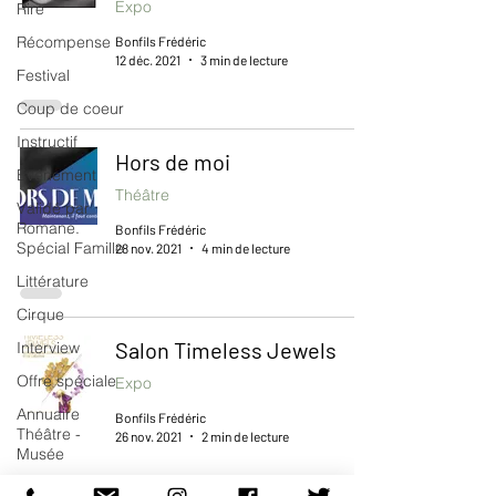
Expo
Rire
Récompense
Bonfils Frédéric
12 déc. 2021
3 min de lecture
Festival
Coup de coeur
Instructif
Hors de moi
Événement
Théâtre
Validé par
Romane.
Bonfils Frédéric
Spécial Famille
28 nov. 2021
4 min de lecture
Littérature
Cirque
Salon Timeless Jewels
Interview
Offre spéciale
Expo
Annuaire
Bonfils Frédéric
Théâtre -
26 nov. 2021
2 min de lecture
Musée
Hommage