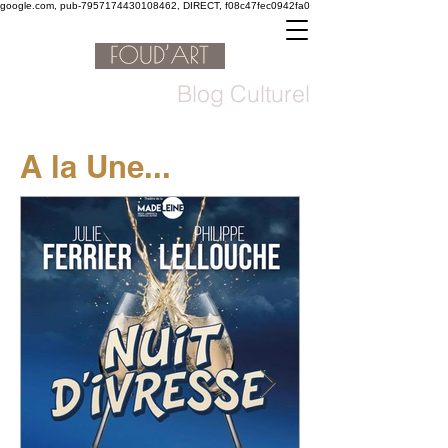
google.com, pub-7957174430108462, DIRECT, f08c47fec0942fa0
Blog Culturel
A la Une...