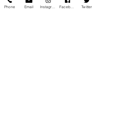
Phone
Email
Instagram
Facebook
Twitter
WE ART MSF
Événement
Bonfils Frédéric
22 nov. 2021
2 min de lecture
ULTIME COMBAT - LE
WEEK-END
Cinéma
Bonfils Frédéric
20 nov. 2021
2 min de lecture
Arts de l’Islam, un passé
pour un présent