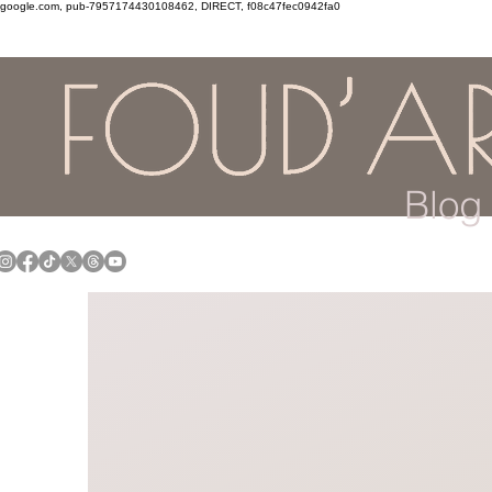
google.com, pub-7957174430108462, DIRECT, f08c47fec0942fa0
Blog 