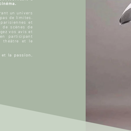
 cinéma.
ant un univers
 pas de limites.
 parisiennes et
, de scènes de
gez vos avis et
n participant
 théâtre et le
 et la passion,