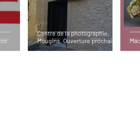
Expo
Théâ
Centre de la photographie,
nco
Mougins. Ouverture prochaine
Mac