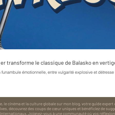
rrier transforme le classique de Balasko en verti
n funambule émotionnelle, entre vulgarité explosive et détress
, le cinéma et la culture globale sur mon blog, votre guide expert 
isives, découvrez des coups de cœur uniques et bénéficiez de sugg
als internationaux. Joignez-vous à une communauté où vos réflexions