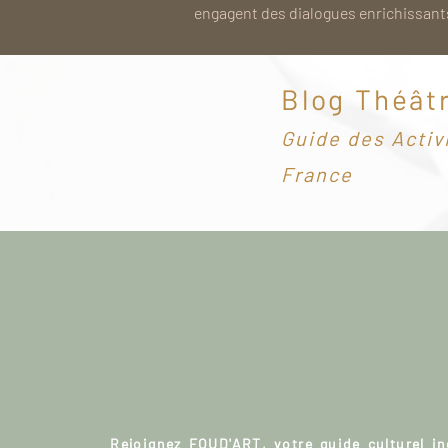
engagent des dialogues enrichissants
Blog Théât
G
uide des Activ
France
Rejoignez FOUD'ART, votre guide culturel i