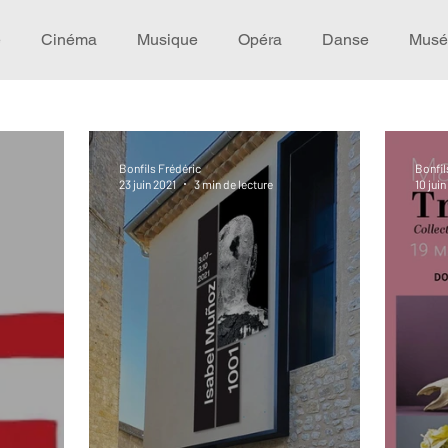
e
Cinéma
Musique
Opéra
Danse
Musé
Idée de voyage
Fooding - Restaurant
Burlesque
Bonfils Frédéric
Bonfil
23 juin 2021
3 min de lecture
10 juin
écompense
Festival
Coup de coeur
Instructif
omane. Spécial Famille
Littérature
Cirque
Intervi
héâtre - Musée
Hommage