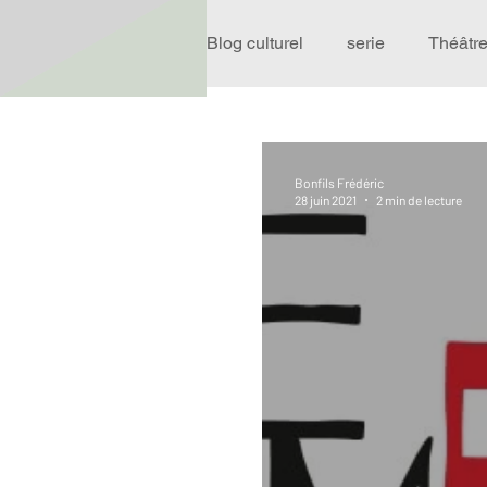
Blog culturel
serie
Théâtr
Expo
Idées Sorties
Bonfils Frédéric
28 juin 2021
2 min de lecture
Performance
Rire
R
Événement
Validé par R
Offre spéciale
Annuaire T