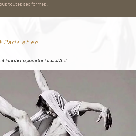
sous toutes ses formes !
 Paris et en
ent Fou de n’a pas être Fou…d’Art"