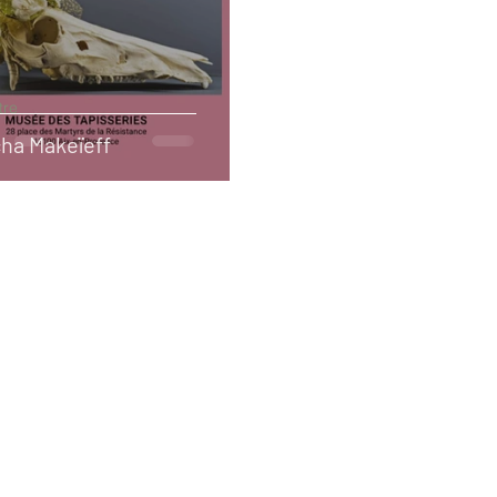
tre
ha Makeïeff