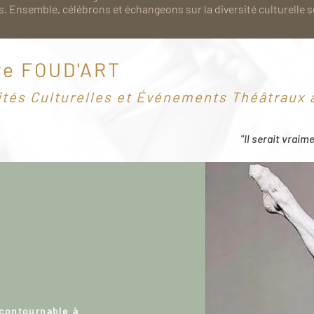
. Ensemble, célébrons et échangeons sur la diversité culturelle 
re FOUD'ART
ités Culturelles et Événements Théâtraux à
"Il serait vraim
ncontournable à