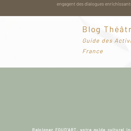
engagent des dialogues enrichissants
Blog Théât
G
uide des Activ
France
Rejoignez FOUD'ART, votre guide culturel i