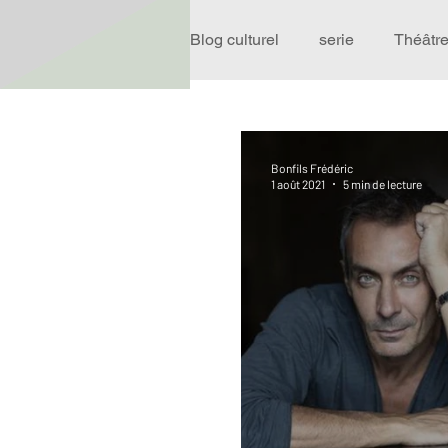
Blog culturel
serie
Théâtr
Expo
Idées Sorties
Bonfils Frédéric
1 août 2021
5 min de lecture
Performance
Rire
R
Événement
Validé par R
Offre spéciale
Annuaire T