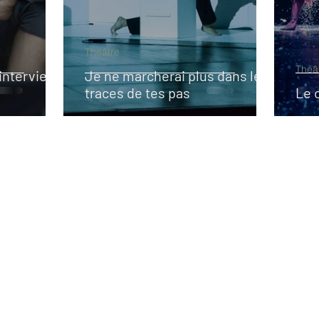
Théâtre
Théâ
 interview
Je ne marcherai plus dans les
traces de tes pas
Le 