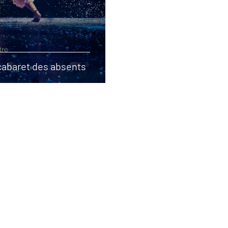
tre
cabaret des absents