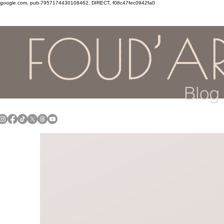
google.com, pub-7957174430108462, DIRECT, f08c47fec0942fa0
Blog 