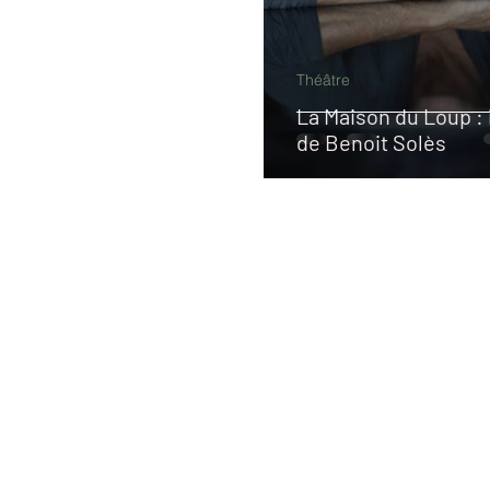
Théâtre
La Maison du Loup :
de Benoit Solès