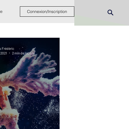
e
Connexion/Inscription
s Frédéric
. 2021
2 min de lecture
ew