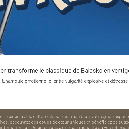
rrier transforme le classique de Balasko en verti
n funambule émotionnelle, entre vulgarité explosive et détress
, le cinéma et la culture globale sur mon blog, votre guide expert 
isives, découvrez des coups de cœur uniques et bénéficiez de sugg
als internationaux. Joignez-vous à une communauté où vos réflexions