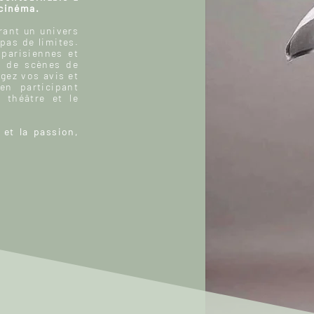
 cinéma.
ant un univers
 pas de limites.
 parisiennes et
, de scènes de
gez vos avis et
n participant
 théâtre et le
 et la passion,