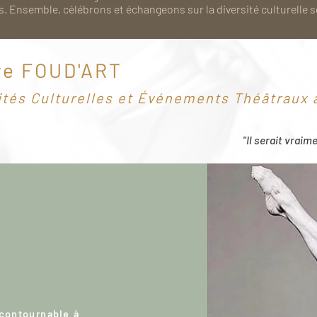
. Ensemble, célébrons et échangeons sur la diversité culturelle 
re FOUD'ART
ités Culturelles et Événements Théâtraux à
"Il serait vraim
ncontournable à