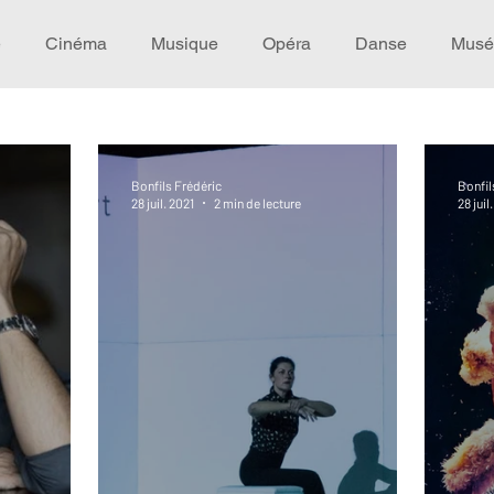
e
Cinéma
Musique
Opéra
Danse
Musé
Idée de voyage
Fooding - Restaurant
Burlesque
Bonfils Frédéric
Bonfil
28 juil. 2021
2 min de lecture
28 juil
écompense
Festival
Coup de coeur
Instructif
omane. Spécial Famille
Littérature
Cirque
Intervi
héâtre - Musée
Hommage