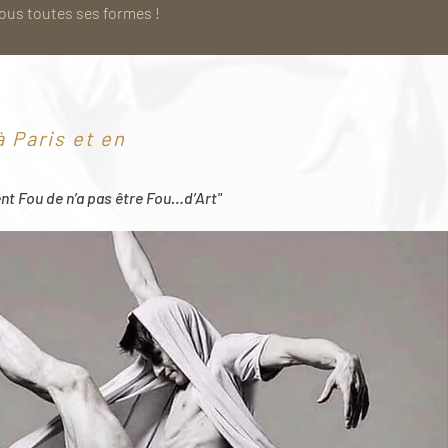
sous toutes ses formes !
 Paris et en
ent Fou de n’a pas être Fou…d’Art"