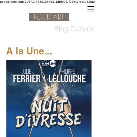
google.com, pub-7957174430108462, DIRECT, f08c47fec0942fa0
Blog Culturel
A la Une...