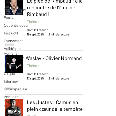
Le pied de Rimbaud : à la
Rire
rencontre de l’âme de
Récompense
Rimbaud !
Festival
Théâtre
Coup de coeur
Bonfils Frédéric
Instructif
19 sept. 2025
2 min de lecture
Événement
Validé par
Romane.
Vaslav - Olivier Normand
Spécial Famille
Littérature
Théâtre
Cirque
Bonfils Frédéric
17 sept. 2025
2 min de lecture
Interview
Offre spéciale
Annuaire
Les Justes : Camus en
Théâtre -
Musée
plein cœur de la tempête
Hommage