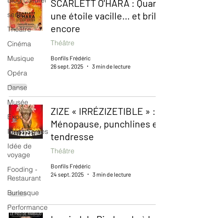
Blog culturel
SCARLETT O'HARA : Quand
une étoile vacille… et brille
serie
encore
Théâtre
Théâtre
Cinéma
Musique
Bonfils Frédéric
26 sept. 2025
3 min de lecture
Opéra
Danse
Musée
ZIZE « IRRÉZIZETIBLE » :
Expo
Ménopause, punchlines et
Idées Sorties
tendresse
Idée de
Théâtre
voyage
Bonfils Frédéric
Fooding -
24 sept. 2025
3 min de lecture
Restaurant
Burlesque
Performance