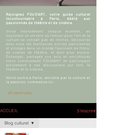
Rejoignez FOUD'ART, votre guide culturel
incontournable à Paris, dédié aux
passionnés de théâtre et de cinéma.
Vivez intensément chaque moment, en
explorant un univers où l'amour pour l'art et la
culture ne connaît pas de limites. Découvrez
avec nous les meilleures sorties parisiennes
et plongez dans un monde fascinant de films,
de scènes de théâtre, et bien plus encore.
Échangez, partagez vos avis et enrichissez
notre communauté FOUD'ART en participant
activement à nos discussions sur l’art, le
théâtre et le cinéma.
Votre sortie à Paris, enrichie par la culture et
la passion, commence ici.
En savoir plus
S'inscrire
ACCUEIL
Blog culturel