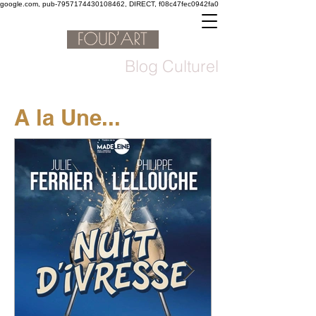
google.com, pub-7957174430108462, DIRECT, f08c47fec0942fa0
Blog Culturel
A la Une...