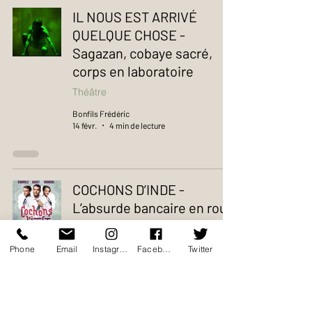
IL NOUS EST ARRIVÉ
QUELQUE CHOSE -
Sagazan, cobaye sacré,
corps en laboratoire
Théâtre
Bonfils Frédéric
14 févr.
4 min de lecture
COCHONS D’INDE -
L’absurde bancaire en roue
libre (et ça marche)
Théâtre
Phone
Email
Instagram
Facebook
Twitter
Bonfils Frédéric
14 févr.
4 min de lecture