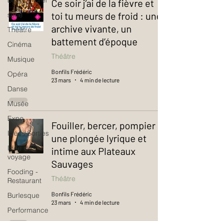
Blog culturel
Ce soir j’ai de la fièvre et
toi tu meurs de froid : une
serie
archive vivante, un
Théâtre
battement d’époque
Cinéma
Théâtre
Musique
Bonfils Frédéric
Opéra
23 mars
4 min de lecture
Danse
Musée
Expo
Fouiller, bercer, pompier :
Idées Sorties
une plongée lyrique et
Idée de
intime aux Plateaux
voyage
Sauvages
Fooding -
Théâtre
Restaurant
Bonfils Frédéric
Burlesque
23 mars
4 min de lecture
Performance