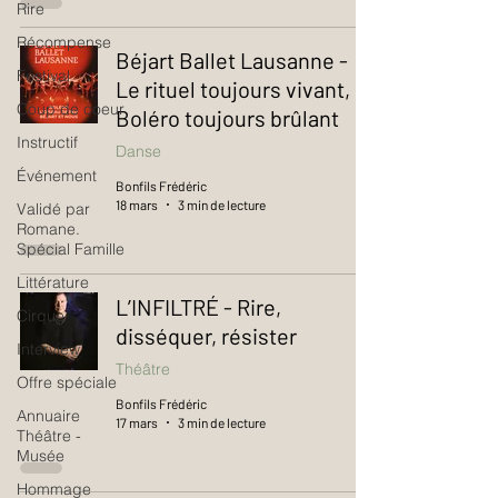
Rire
Récompense
Béjart Ballet Lausanne -
Festival
Le rituel toujours vivant, le
Coup de coeur
Boléro toujours brûlant
Instructif
Danse
Événement
Bonfils Frédéric
18 mars
3 min de lecture
Validé par
Romane.
Spécial Famille
Littérature
L’INFILTRÉ - Rire,
Cirque
disséquer, résister
Interview
Théâtre
Offre spéciale
Bonfils Frédéric
Annuaire
17 mars
3 min de lecture
Théâtre -
Musée
Hommage