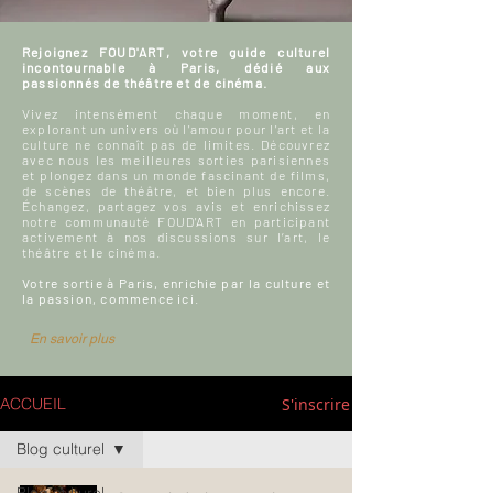
Rejoignez FOUD'ART, votre guide culturel
incontournable à Paris, dédié aux
passionnés de théâtre et de cinéma.
Vivez intensément chaque moment, en
explorant un univers où l'amour pour l'art et la
culture ne connaît pas de limites. Découvrez
avec nous les meilleures sorties parisiennes
et plongez dans un monde fascinant de films,
de scènes de théâtre, et bien plus encore.
Échangez, partagez vos avis et enrichissez
notre communauté FOUD'ART en participant
activement à nos discussions sur l’art, le
théâtre et le cinéma.
Votre sortie à Paris, enrichie par la culture et
la passion, commence ici.
En savoir plus
S'inscrire
ACCUEIL
Blog culturel