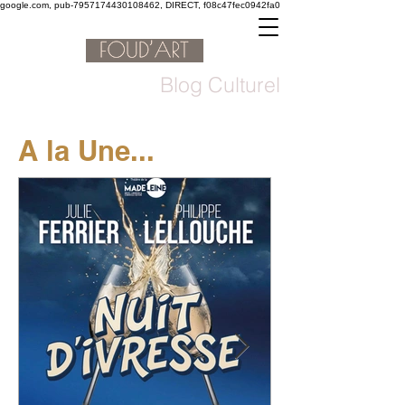
google.com, pub-7957174430108462, DIRECT, f08c47fec0942fa0
Blog Culturel
A la Une...