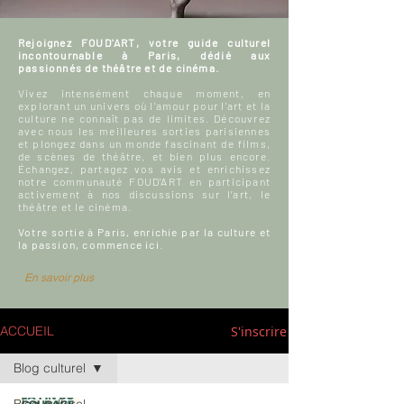
Rejoignez FOUD'ART, votre guide culturel
incontournable à Paris, dédié aux
passionnés de théâtre et de cinéma.
Vivez intensément chaque moment, en
explorant un univers où l'amour pour l'art et la
culture ne connaît pas de limites. Découvrez
avec nous les meilleures sorties parisiennes
et plongez dans un monde fascinant de films,
de scènes de théâtre, et bien plus encore.
Échangez, partagez vos avis et enrichissez
notre communauté FOUD'ART en participant
activement à nos discussions sur l’art, le
théâtre et le cinéma.
Votre sortie à Paris, enrichie par la culture et
la passion, commence ici.
En savoir plus
S'inscrire
ACCUEIL
Blog culturel