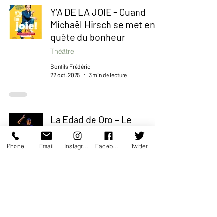
Y’A DE LA JOIE - Quand
Michaël Hirsch se met en
quête du bonheur
Théâtre
Bonfils Frédéric
22 oct. 2025
3 min de lecture
La Edad de Oro – Le
flamenco, entre feu et
silence
Phone
Email
Instagram
Facebook
Twitter
Danse
Bonfils Frédéric
16 oct. 2025
2 min de lecture