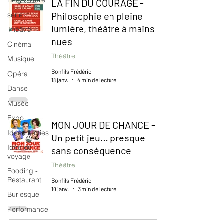
Blog culturel
LA FIN DU COURAGE -
Philosophie en pleine
serie
lumière, théâtre à mains
Théâtre
nues
Cinéma
Théâtre
Musique
Bonfils Frédéric
Opéra
18 janv.
4 min de lecture
Danse
Musée
Expo
MON JOUR DE CHANCE -
Idées Sorties
Un petit jeu… presque
Idée de
sans conséquence
voyage
Théâtre
Fooding -
Restaurant
Bonfils Frédéric
10 janv.
3 min de lecture
Burlesque
Performance