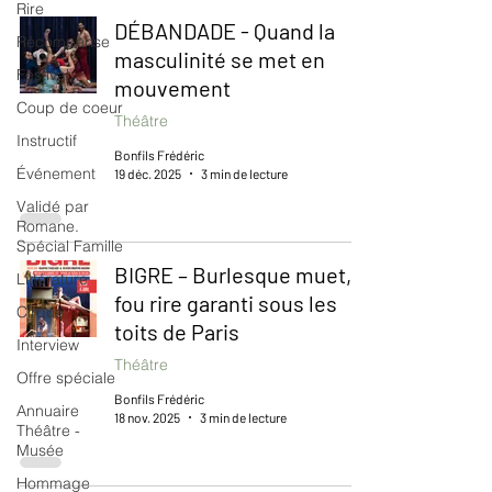
Rire
DÉBANDADE - Quand la
Récompense
masculinité se met en
Festival
mouvement
Coup de coeur
Théâtre
Instructif
Bonfils Frédéric
Événement
19 déc. 2025
3 min de lecture
Validé par
Romane.
Spécial Famille
BIGRE – Burlesque muet,
Littérature
fou rire garanti sous les
Cirque
toits de Paris
Interview
Théâtre
Offre spéciale
Bonfils Frédéric
Annuaire
18 nov. 2025
3 min de lecture
Théâtre -
Musée
Hommage