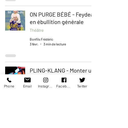
ON PURGE BÉBÉ - Feydeau
en ébullition générale
Théâtre
Bonfils Frédéric
3 févr.
3 min de lecture
PLING-KLANG - Monter un
couple, visser l’intime
Théâtre
Phone
Email
Instagram
Facebook
Twitter
Bonfils Frédéric
29 janv.
3 min de lecture
5 SECONDES - Un fait