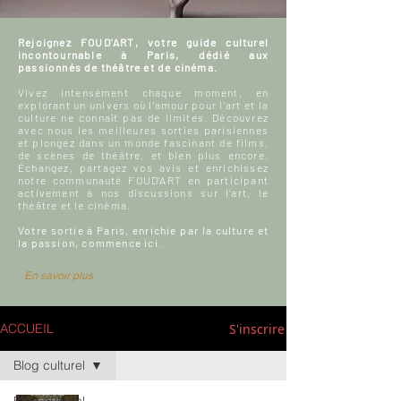
Rejoignez FOUD'ART, votre guide culturel
incontournable à Paris, dédié aux
passionnés de théâtre et de cinéma.
Vivez intensément chaque moment, en
explorant un univers où l'amour pour l'art et la
culture ne connaît pas de limites. Découvrez
avec nous les meilleures sorties parisiennes
et plongez dans un monde fascinant de films,
de scènes de théâtre, et bien plus encore.
Échangez, partagez vos avis et enrichissez
notre communauté FOUD'ART en participant
activement à nos discussions sur l’art, le
théâtre et le cinéma.
Votre sortie à Paris, enrichie par la culture et
la passion, commence ici.
En savoir plus
S'inscrire
ACCUEIL
Blog culturel