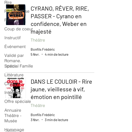
Rire
CYRANO, RÊVER, RIRE,
Récompense
PASSER - Cyrano en
Festival
confidence, Weber en
Coup de coeur
majesté
Instructif
Théâtre
Événement
Bonfils Frédéric
5 févr.
4 min de lecture
Validé par
Romane.
Spécial Famille
Littérature
DANS LE COULOIR - Rire
Cirque
jaune, vieillesse à vif,
Interview
émotion en pointillé
Offre spéciale
Théâtre
Annuaire
Bonfils Frédéric
Théâtre -
3 févr.
3 min de lecture
Musée
Hommage