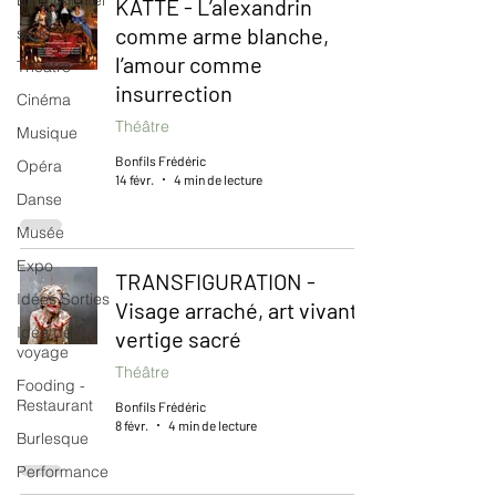
Blog culturel
KATTE - L’alexandrin
comme arme blanche,
serie
l’amour comme
Théâtre
insurrection
Cinéma
Théâtre
Musique
Bonfils Frédéric
Opéra
14 févr.
4 min de lecture
Danse
Musée
Expo
TRANSFIGURATION -
Idées Sorties
Visage arraché, art vivant,
Idée de
vertige sacré
voyage
Théâtre
Fooding -
Restaurant
Bonfils Frédéric
8 févr.
4 min de lecture
Burlesque
Performance