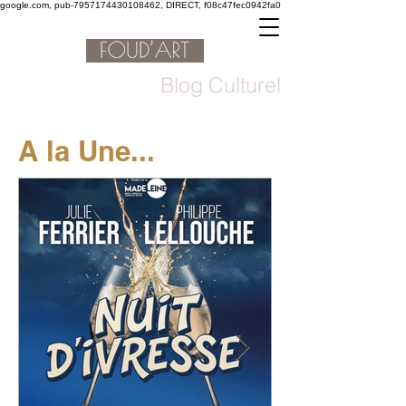
google.com, pub-7957174430108462, DIRECT, f08c47fec0942fa0
Blog Culturel
A la Une...