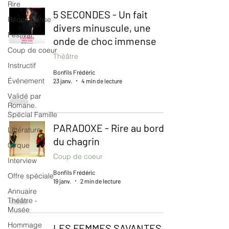
Rire
5 SECONDES - Un fait
Récompense
divers minuscule, une
Festival
onde de choc immense
Coup de coeur
Théâtre
Instructif
Bonfils Frédéric
Événement
23 janv.
4 min de lecture
Validé par
Romane.
Spécial Famille
PARADOXE - Rire au bord
Littérature
du chagrin
Cirque
Coup de coeur
Interview
Bonfils Frédéric
Offre spéciale
19 janv.
2 min de lecture
Annuaire
Théâtre -
Musée
Hommage
LES FEMMES SAVANTES -