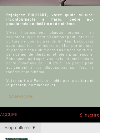
Rejoignez FOUD'ART, votre guide culturel
incontournable à Paris, dédié aux
passionnés de théâtre et de cinéma.
Vivez intensément chaque moment, en
explorant un univers où l'amour pour l'art et la
culture ne connaît pas de limites. Découvrez
avec nous les meilleures sorties parisiennes
et plongez dans un monde fascinant de films,
de scènes de théâtre, et bien plus encore.
Échangez, partagez vos avis et enrichissez
notre communauté FOUD'ART en participant
activement à nos discussions sur l’art, le
théâtre et le cinéma.
Votre sortie à Paris, enrichie par la culture et
la passion, commence ici.
En savoir plus
S'inscrire
ACCUEIL
Blog culturel