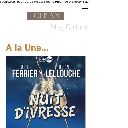
google.com, pub-7957174430108462, DIRECT, f08c47fec0942fa0
Blog Culturel
A la Une...