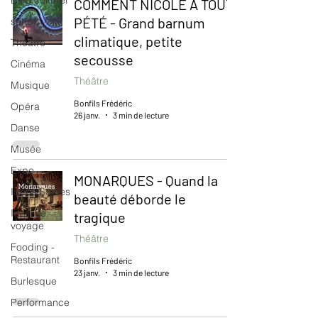
Blog culturel
COMMENT NICOLE A TOUT
PÉTÉ - Grand barnum
serie
climatique, petite
Théâtre
secousse
Cinéma
Théâtre
Musique
Bonfils Frédéric
Opéra
26 janv.
3 min de lecture
Danse
Musée
Expo
MONARQUES - Quand la
Idées Sorties
beauté déborde le
Idée de
tragique
voyage
Théâtre
Fooding -
Restaurant
Bonfils Frédéric
23 janv.
3 min de lecture
Burlesque
Performance