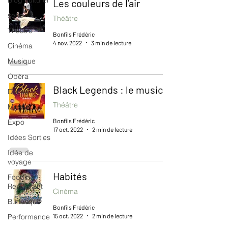
Blog culturel
Les couleurs de l’air
serie
Théâtre
Théâtre
Bonfils Frédéric
4 nov. 2022
3 min de lecture
Cinéma
Musique
Opéra
Black Legends : le musical
Danse
Théâtre
Musée
Bonfils Frédéric
Expo
17 oct. 2022
2 min de lecture
Idées Sorties
Idée de
voyage
Habités
Fooding -
Restaurant
Cinéma
Burlesque
Bonfils Frédéric
15 oct. 2022
2 min de lecture
Performance