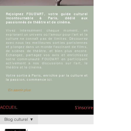
Rejoignez FOUD'ART, votre guide culturel
incontournable à Paris, dédié aux
passionnés de théâtre et de cinéma.
Vivez intensément chaque moment, en
explorant un univers où l'amour pour l'art et la
culture ne connaît pas de limites. Découvrez
avec nous les meilleures sorties parisiennes
et plongez dans un monde fascinant de films,
de scènes de théâtre, et bien plus encore.
Échangez, partagez vos avis et enrichissez
notre communauté FOUD'ART en participant
activement à nos discussions sur l’art, le
théâtre et le cinéma.
Votre sortie à Paris, enrichie par la culture et
la passion, commence ici.
En savoir plus
S'inscrire
ACCUEIL
Blog culturel