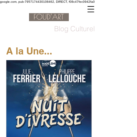
google.com, pub-7957174430108462, DIRECT, f08c47fec0942fa0
Blog Culturel
A la Une...