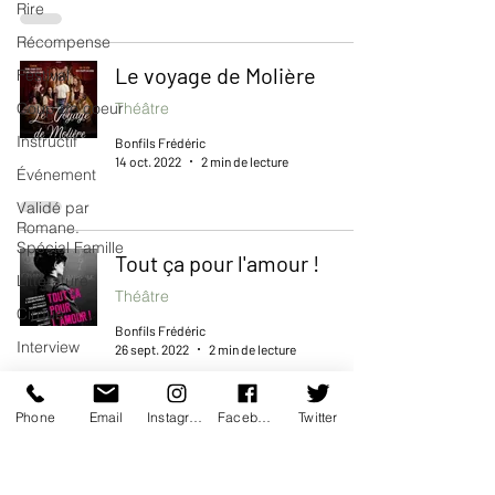
Rire
Récompense
Le voyage de Molière
Festival
Coup de coeur
Théâtre
Instructif
Bonfils Frédéric
14 oct. 2022
2 min de lecture
Événement
Validé par
Romane.
Spécial Famille
Tout ça pour l'amour !
Littérature
Théâtre
Cirque
Bonfils Frédéric
Interview
26 sept. 2022
2 min de lecture
Offre spéciale
Annuaire
Phone
Email
Instagram
Facebook
Twitter
Théâtre -
L’Invention de nos vies
Musée
Théâtre
Hommage